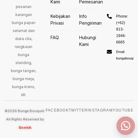
Kami
Pemesanan
pesanan
karangan
Kebijakan
Info
Phone:
bunga papan
Privasi
Pengiriman
(+62)
813-
selamat dan
1946-
FAQ
Hubungi
duka cita,
6665
Kami
rangkaian
Email:
bunga
bungabouquet
standing,
bunga tangan,
bunga meja,
bunga krans,
dll.
FACEBOOK
TWITTER
INSTAGRAM
YOUTUBE
©2026 Bunga Bouquet.
All Rights Reserved by
Boekik