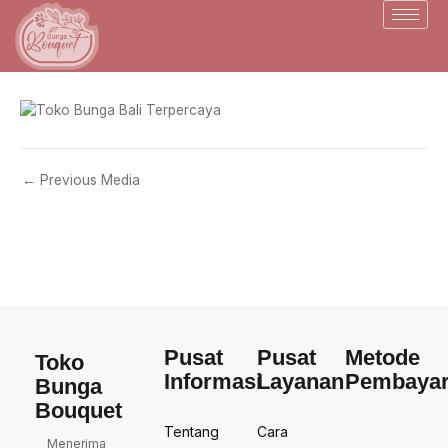
Skip
to
content
←
Previous Media
Pusat
Pusat
Metode
Toko
Informasi
Layanan
Pembaya
Bunga
Bouquet
Tentang
Cara
Menerima