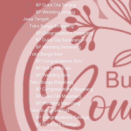
BP Duka Cita Serang
BP Wedding Serang
Jawa Tengah
Toko Bunga Semarang
BP Congratulations Semarang
BP Duka Cita Semarang
BP Wedding Semarang
Toko Bunga Solo
BP Congratulations Solo
BP Duka Cita Solo
BP Wedding Solo
Toko Bunga Magelang
BP Congratulations Magelang
BP Duka Cita Magelang
BP Wedding Magelang
Toko Bunga Salatiga
BP Congratulations Salatiga
BP Duka Cita Salatiga