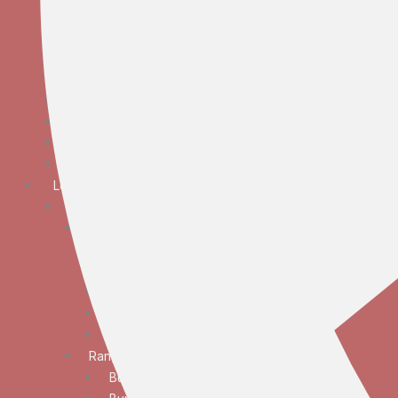
Bunga Meja Anggrek
Bunga Meja Elegan
Bunga Meja Mawar
Bunga Meja Standar
Bunga Tangan
Bunga Standing
Bunga Krans
Bunga Duka Cita
Lokasi
JABODETABEK
Bunga Papan
Bunga Papan Anniversary
Bunga Papan Congratulations
Bunga Papan Duka Cita
Bunga Papan Wedding
Bunga Papan Besar
Rangkaian Bunga
Bunga Standing