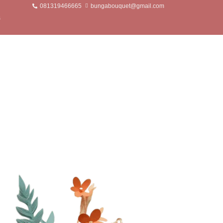
081319466665
bungabouquet@gmail.com
s