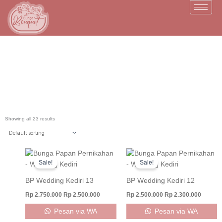
Skip
to
content
Toko Bunga Kediri
Showing all 23 results
Original
Current
Original
Curren
price
price
price
price
Sale!
Sale!
was:
is:
was:
is:
Rp 2.750.000.
Rp 2.500.000.
Rp 2.500.000.
Rp 2.30
BP Wedding Kediri 13
BP Wedding Kediri 12
Rp
2.750.000
Rp
2.500.000
Rp
2.500.000
Rp
2.300.000
Pesan via WA
Pesan via WA