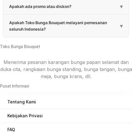
Ya, kami melayani pemesanan 24 jam setiap hari.
▾
Apakah ada promo atau diskon?
Ada, kami memberikan promo atau diskon berkala dan
Apakah Toko Bunga Bouquet melayani pemesanan
diskon untuk pembelian jumlah tertentu.
▾
seluruh Indonesia?
Ya, kami melayani pemesanan hampir setiap Provinsi di
Indonesia melalui rekanan. Untuk konsep bunga
Toko Bunga Bouquet
menyesuaikan masing-masing daerah.
Menerima pesanan karangan bunga papan selamat dan
duka cita, rangkaian bunga standing, bunga tangan, bunga
meja, bunga krans, dll.
Pusat Informasi
Tentang Kami
Kebijakan Privasi
FAQ