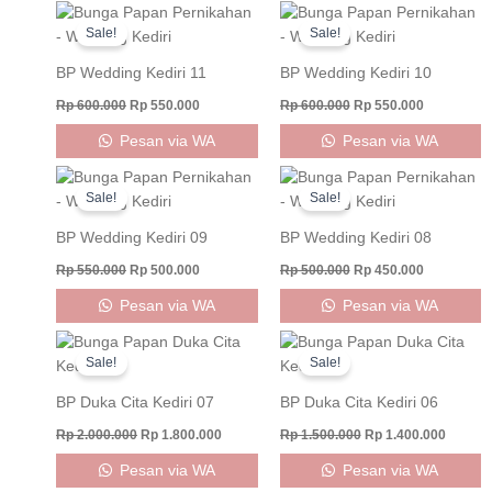
Original
Current
Original
Current
price
price
price
price
Sale!
Sale!
was:
is:
was:
is:
Rp 600.000.
Rp 550.000.
Rp 600.000.
Rp 550.000
BP Wedding Kediri 11
BP Wedding Kediri 10
Rp
600.000
Rp
550.000
Rp
600.000
Rp
550.000
Pesan via WA
Pesan via WA
Original
Current
Original
Current
price
price
price
price
Sale!
Sale!
was:
is:
was:
is:
Rp 550.000.
Rp 500.000.
Rp 500.000.
Rp 450.000
BP Wedding Kediri 09
BP Wedding Kediri 08
Rp
550.000
Rp
500.000
Rp
500.000
Rp
450.000
Pesan via WA
Pesan via WA
Original
Current
Original
Curren
price
price
price
price
Sale!
Sale!
was:
is:
was:
is:
Rp 2.000.000.
Rp 1.800.000.
Rp 1.500.000.
Rp 1.40
BP Duka Cita Kediri 07
BP Duka Cita Kediri 06
Rp
2.000.000
Rp
1.800.000
Rp
1.500.000
Rp
1.400.000
Pesan via WA
Pesan via WA