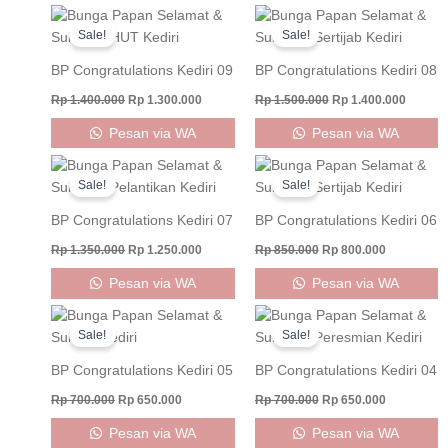
Original
Current
Original
Curren
price
price
price
price
Sale!
Sale!
was:
is:
was:
is:
Rp 1.400.000.
Rp 1.300.000.
Rp 1.500.000.
Rp 1.40
BP Congratulations Kediri 09
BP Congratulations Kediri 08
Rp
1.400.000
Rp
1.300.000
Rp
1.500.000
Rp
1.400.000
Pesan via WA
Pesan via WA
Original
Current
Original
Current
price
price
price
price
Sale!
Sale!
was:
is:
was:
is:
Rp 1.350.000.
Rp 1.250.000.
Rp 850.000.
Rp 800.000
BP Congratulations Kediri 07
BP Congratulations Kediri 06
Rp
1.350.000
Rp
1.250.000
Rp
850.000
Rp
800.000
Pesan via WA
Pesan via WA
Original
Current
Original
Current
price
price
price
price
Sale!
Sale!
was:
is:
was:
is:
Rp 700.000.
Rp 650.000.
Rp 700.000.
Rp 650.000
BP Congratulations Kediri 05
BP Congratulations Kediri 04
Rp
700.000
Rp
650.000
Rp
700.000
Rp
650.000
Pesan via WA
Pesan via WA