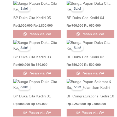
Original
Current
Original
Current
price
price
price
price
Sale!
Sale!
was:
is:
was:
is:
Rp 2.000.000.
Rp 1.800.000.
Rp 700.000.
Rp 650.000
BP Duka Cita Kediri 05
BP Duka Cita Kediri 04
Rp
2.000.000
Rp
1.800.000
Rp
700.000
Rp
650.000
Pesan via WA
Pesan via WA
Original
Current
Original
Current
price
price
price
price
Sale!
Sale!
was:
is:
was:
is:
Rp 600.000.
Rp 550.000.
Rp 550.000.
Rp 500.000
BP Duka Cita Kediri 03
BP Duka Cita Kediri 02
Rp
600.000
Rp
550.000
Rp
550.000
Rp
500.000
Pesan via WA
Pesan via WA
Original
Current
Original
Curren
price
price
price
price
Sale!
Sale!
was:
is:
was:
is:
Rp 500.000.
Rp 450.000.
Rp 2.250.000.
Rp 2.00
BP Duka Cita Kediri 01
BP Congratulations Kediri 10
Rp
500.000
Rp
450.000
Rp
2.250.000
Rp
2.000.000
Pesan via WA
Pesan via WA