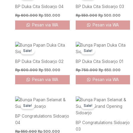
Rp 600.000.
Rp 550.000.
Rp 550.000.
Rp 500
BP Duka Cita Sidoarjo 04
BP Duka Cita Sidoarjo 03
Rp
600.000
Rp
550.000
Rp
550.000
Rp
500.000
Pesan via WA
Pesan via WA
Original
Current
Original
Curren
price
price
price
price
Sale!
Sale!
was:
is:
was:
is:
Rp 600.000.
Rp 550.000.
Rp 750.000.
Rp 650
BP Duka Cita Sidoarjo 02
BP Duka Cita Sidoarjo 01
Rp
600.000
Rp
550.000
Rp
750.000
Rp
650.000
Pesan via WA
Pesan via WA
Original
Current
Original
Curre
price
price
price
price
Sale!
Sale!
was:
is:
was:
is:
Rp 550.000.
Rp 500.000.
Rp 600.000.
Rp 550
BP Congratulations Sidoarjo
04
BP Congratulations Sidoarjo
03
Rp
550.000
Rp
500.000