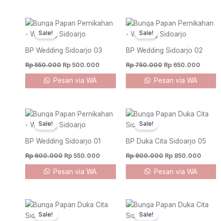
Original
Current
Original
Curren
price
price
price
price
Sale!
Sale!
was:
is:
was:
is:
Rp 550.000.
Rp 500.000.
Rp 750.000.
Rp 650
BP Wedding Sidoarjo 03
BP Wedding Sidoarjo 02
Rp
550.000
Rp
500.000
Rp
750.000
Rp
650.000
Pesan via WA
Pesan via WA
Original
Current
Original
Curre
price
price
price
price
Sale!
Sale!
was:
is:
was:
is:
Rp 600.000.
Rp 550.000.
Rp 900.000.
Rp 85
BP Wedding Sidoarjo 01
BP Duka Cita Sidoarjo 05
Rp
600.000
Rp
550.000
Rp
900.000
Rp
850.000
Pesan via WA
Pesan via WA
Original
Current
Original
Curren
price
price
price
price
Sale!
Sale!
was:
is:
was:
is: