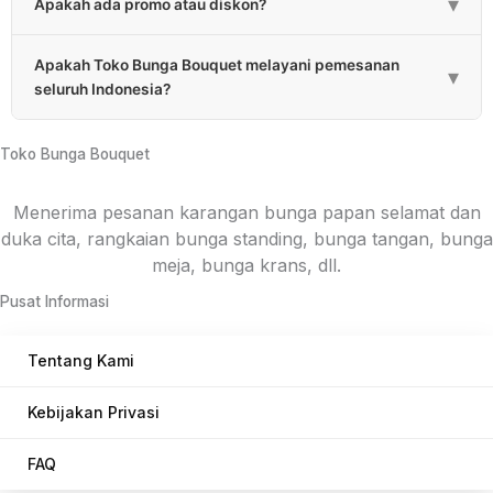
▾
Apakah ada promo atau diskon?
Ada, kami memberikan promo atau diskon berkala dan
Apakah Toko Bunga Bouquet melayani pemesanan
diskon untuk pembelian jumlah tertentu.
▾
seluruh Indonesia?
Ya, kami melayani pemesanan hampir setiap Provinsi di
Indonesia melalui rekanan. Untuk konsep bunga
Toko Bunga Bouquet
menyesuaikan masing-masing daerah.
Menerima pesanan karangan bunga papan selamat dan
duka cita, rangkaian bunga standing, bunga tangan, bunga
meja, bunga krans, dll.
Pusat Informasi
Tentang Kami
Kebijakan Privasi
FAQ