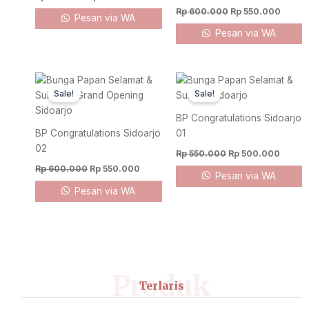
Rp
600.000
Rp
550.000
Pesan via WA
Pesan via WA
Original
Current
Original
Curren
price
price
price
price
Sale!
Sale!
was:
is:
was:
is:
Rp 600.000.
Rp 550.000.
Rp 550.000.
Rp 500
BP Congratulations Sidoarjo
BP Congratulations Sidoarjo
01
02
Rp
550.000
Rp
500.000
Rp
600.000
Rp
550.000
Pesan via WA
Pesan via WA
Produk
Terlaris