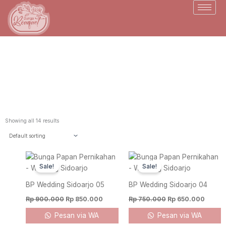
Skip
to
content
Toko Bunga Sidoarjo
Showing all 14 results
Original
Current
Original
Curren
price
price
price
price
Sale!
Sale!
was:
is:
was:
is:
Rp 900.000.
Rp 850.000.
Rp 750.000.
Rp 650
BP Wedding Sidoarjo 05
BP Wedding Sidoarjo 04
Rp
900.000
Rp
850.000
Rp
750.000
Rp
650.000
Pesan via WA
Pesan via WA