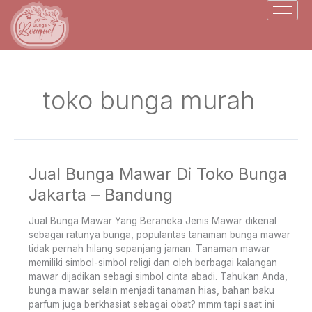
Skip
to
content
toko bunga murah
Jual Bunga Mawar Di Toko Bunga
Jual
Bunga
Jakarta – Bandung
Mawar
Di
Jual Bunga Mawar Yang Beraneka Jenis Mawar dikenal
Toko
sebagai ratunya bunga, popularitas tanaman bunga mawar
Bunga
tidak pernah hilang sepanjang jaman. Tanaman mawar
Jakarta
memiliki simbol-simbol religi dan oleh berbagai kalangan
–
mawar dijadikan sebagi simbol cinta abadi. Tahukan Anda,
Bandung
bunga mawar selain menjadi tanaman hias, bahan baku
parfum juga berkhasiat sebagai obat? mmm tapi saat ini