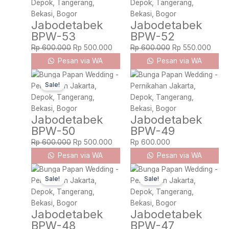
was:
is:
was:
is:
Rp 600.000.
Rp 500.000.
Rp 600.000.
Rp 55
Jabodetabek
Jabodetabek
BPW-53
BPW-52
Rp
600.000
Rp
500.000
Rp
600.000
Rp
550.000
Pesan via WA
Pesan via WA
Original
Current
Sale!
price
price
was:
is:
Rp 600.000.
Rp 500.000.
Jabodetabek
Jabodetabek
BPW-50
BPW-49
Rp
600.000
Rp
500.000
Rp
600.000
Pesan via WA
Pesan via WA
Original
Current
Original
Curre
Sale!
Sale!
price
price
price
price
was:
is:
was:
is:
Rp 750.000.
Rp 675.000.
Rp 700.000.
Rp 6
Jabodetabek
Jabodetabek
BPW-48
BPW-47