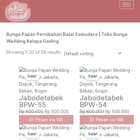
Skip
to
content
Bunga Papan Pernikahan Balai Samudera | Toko Bunga
Wedding Kelapa Gading
Showing 1–20 of 58 results
Original
Current
Original
Curre
Sale!
Sale!
price
price
price
price
was:
is:
was:
is:
Rp 600.000.
Rp 500.000.
Rp 600.000.
Rp 5
Jabodetabek
Jabodetabek
BPW-55
BPW-54
Rp
600.000
Rp
500.000
Rp
600.000
Rp
500.000
Pesan via WA
Pesan via WA
Original
Current
Original
Curre
Sale!
Sale!
price
price
price
price