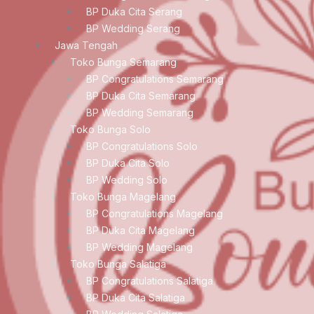
BP Duka Cita Serang
BP Wedding Serang
Jawa Tengah
Toko Bunga Semarang
BP Congratulations Semarang
BP Duka Cita Semarang
BP Wedding Semarang
Toko Bunga Solo
BP Congratulations Solo
BP Duka Cita Solo
BP Wedding Solo
Toko Bunga Magelang
BP Congratulations Magelang
BP Duka Cita Magelang
BP Wedding Magelang
Toko Bunga Salatiga
BP Congratulations Salatiga
BP Duka Cita Salatiga