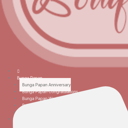
Bunga Papan
Bunga Papan Anniversary
Bunga Papan Congratulations
Bunga Papan Wedding
Bunga Papan Duka Cita
Bunga Papan Besar
Rangkaian Bunga
Bunga Meja