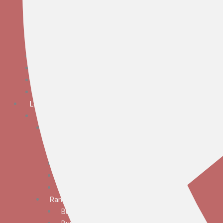
Bunga Meja Anggrek
Bunga Meja Elegan
Bunga Meja Mawar
Bunga Meja Standar
Bunga Tangan
Bunga Standing
Bunga Krans
Bunga Duka Cita
Lokasi
JABODETABEK
Bunga Papan
Bunga Papan Anniversary
Bunga Papan Congratulations
Bunga Papan Duka Cita
Bunga Papan Wedding
Bunga Papan Besar
Rangkaian Bunga
Bunga Standing