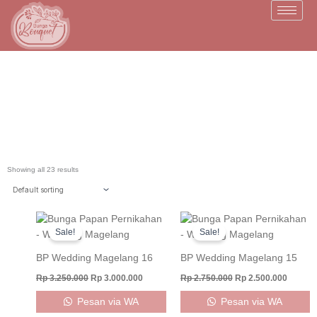
Skip
to
content
Toko Bunga Magelang
Showing all 23 results
Original
Current
Original
Curren
price
price
price
price
Sale!
Sale!
was:
is:
was:
is:
Rp 3.250.000.
Rp 3.000.000.
Rp 2.750.000.
Rp 2.50
BP Wedding Magelang 16
BP Wedding Magelang 15
Rp
3.250.000
Rp
3.000.000
Rp
2.750.000
Rp
2.500.000
Pesan via WA
Pesan via WA