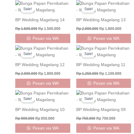
Original
Current
Original
Curren
price
price
price
price
Sale!
Sale!
was:
is:
was:
is:
Rp 1.600.000.
Rp 1.500.000.
Rp 2.000.000.
Rp 1.80
BP Wedding Magelang 14
BP Wedding Magelang 13
Rp
1.600.000
Rp
1.500.000
Rp
2.000.000
Rp
1.800.000
Pesan via WA
Pesan via WA
Original
Current
Original
Curren
price
price
price
price
Sale!
Sale!
was:
is:
was:
is:
Rp 2.000.000.
Rp 1.800.000.
Rp 1.250.000.
Rp 1.10
BP Wedding Magelang 12
BP Wedding Magelang 11
Rp
2.000.000
Rp
1.800.000
Rp
1.250.000
Rp
1.100.000
Pesan via WA
Pesan via WA
Original
Current
Original
Current
price
price
price
price
Sale!
Sale!
was:
is:
was:
is:
Rp 900.000.
Rp 850.000.
Rp 750.000.
Rp 700.000
BP Wedding Magelang 10
BP Wedding Magelang 09
Rp
900.000
Rp
850.000
Rp
750.000
Rp
700.000
Pesan via WA
Pesan via WA