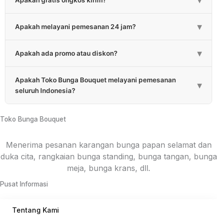
▾
Apakah gratis ongkos kirim?
untuk rangkaian bunga 1-3 jam. Estimasi bisa melebihi
apabila bunga lebih besar dan banyaknya bunga.
Sebagian besar kami gratiskan untuk biaya pengiriman.
▾
Apakah melayani pemesanan 24 jam?
Untuk daerah yang kena ongkos kirim akan kami
informasikan pada saat pemesanan.
Ya, kami melayani pemesanan 24 jam setiap hari.
▾
Apakah ada promo atau diskon?
Ada, kami memberikan promo atau diskon berkala dan
Apakah Toko Bunga Bouquet melayani pemesanan
diskon untuk pembelian jumlah tertentu.
▾
seluruh Indonesia?
Ya, kami melayani pemesanan hampir setiap Provinsi di
Indonesia melalui rekanan. Untuk konsep bunga
Toko Bunga Bouquet
menyesuaikan masing-masing daerah.
Menerima pesanan karangan bunga papan selamat dan
duka cita, rangkaian bunga standing, bunga tangan, bunga
meja, bunga krans, dll.
Pusat Informasi
Tentang Kami