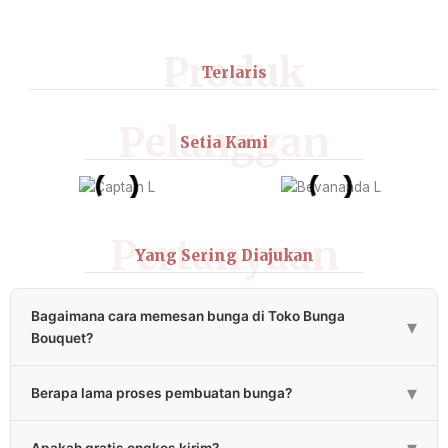
Produk
Terlaris
Pelanggan
Setia Kami
Pertanyaan
Yang Sering Diajukan
Bagaimana cara memesan bunga di Toko Bunga
▾
Bouquet?
Pemesanan bunga bisa melalui klik tombol “Pesan via WA”
▾
Berapa lama proses pembuatan bunga?
atau bisa menghubungi CS kami melalui ikon “Chat
WhatsApp”.
Proses pembuatan karangan bunga papan standar 3-4 jam,