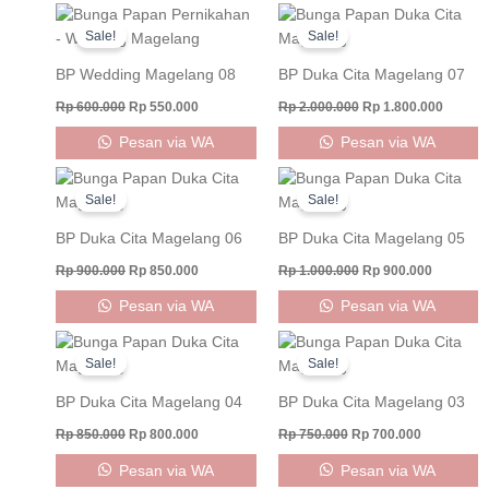
Original
Current
Original
Curren
price
price
price
price
Sale!
Sale!
was:
is:
was:
is:
Rp 600.000.
Rp 550.000.
Rp 2.000.000.
Rp 1.80
BP Wedding Magelang 08
BP Duka Cita Magelang 07
Rp
600.000
Rp
550.000
Rp
2.000.000
Rp
1.800.000
Pesan via WA
Pesan via WA
Original
Current
Original
Current
price
price
price
price
Sale!
Sale!
was:
is:
was:
is:
Rp 900.000.
Rp 850.000.
Rp 1.000.000.
Rp 900.0
BP Duka Cita Magelang 06
BP Duka Cita Magelang 05
Rp
900.000
Rp
850.000
Rp
1.000.000
Rp
900.000
Pesan via WA
Pesan via WA
Original
Current
Original
Current
price
price
price
price
Sale!
Sale!
was:
is:
was:
is:
Rp 850.000.
Rp 800.000.
Rp 750.000.
Rp 700.000
BP Duka Cita Magelang 04
BP Duka Cita Magelang 03
Rp
850.000
Rp
800.000
Rp
750.000
Rp
700.000
Pesan via WA
Pesan via WA