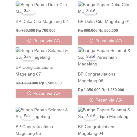
Original
Current
Original
Current
price
price
price
price
Sale!
Sale!
was:
is:
was:
is:
Rp 750.000.
Rp 700.000.
Rp 600.000.
Rp 550.000
BP Duka Cita Magelang 02
BP Duka Cita Magelang 01
Rp
750.000
Rp
700.000
Rp
600.000
Rp
550.000
Pesan via WA
Pesan via WA
Original
Current
Original
Curren
price
price
price
price
Sale!
Sale!
was:
is:
was:
is:
Rp 1.600.000.
Rp 1.500.000.
Rp 1.350.000.
Rp 1.25
BP Congratulations
Magelang 07
BP Congratulations
Magelang 06
Rp
1.600.000
Rp
1.500.000
Rp
1.350.000
Rp
1.250.000
Pesan via WA
Pesan via WA
Original
Current
Original
Current
price
price
price
price
Sale!
Sale!
was:
is:
was:
is:
Rp 900.000.
Rp 850.000.
Rp 750.000.
Rp 700.000
BP Congratulations
BP Congratulations
Magelang 05
Magelang 04