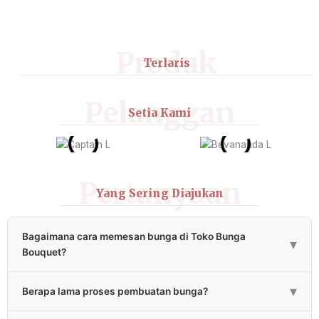
Produk
Terlaris
Pelanggan
Setia Kami
Pertanyaan
Yang Sering Diajukan
Bagaimana cara memesan bunga di Toko Bunga
▾
Bouquet?
Pemesanan bunga bisa melalui klik tombol “Pesan via WA”
▾
Berapa lama proses pembuatan bunga?
atau bisa menghubungi CS kami melalui ikon “Chat
WhatsApp”.
Proses pembuatan karangan bunga papan standar 3-4 jam,