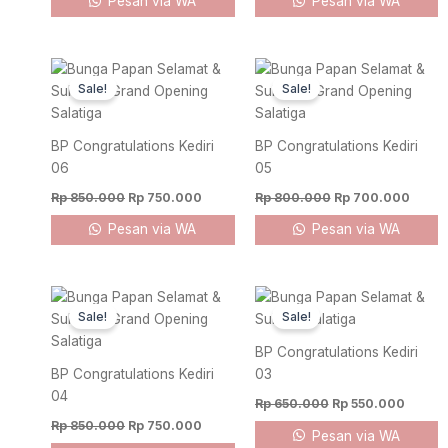
Pesan via WA
Pesan via WA
Original
Current
Original
Curre
price
price
price
price
Sale!
Sale!
was:
is:
was:
is:
Rp 850.000.
Rp 750.000.
Rp 800.000.
Rp 70
BP Congratulations Kediri
BP Congratulations Kediri
06
05
Rp
850.000
Rp
750.000
Rp
800.000
Rp
700.000
Pesan via WA
Pesan via WA
Original
Current
Original
Curren
price
price
price
price
Sale!
Sale!
was:
is:
was:
is:
Rp 850.000.
Rp 750.000.
Rp 650.000.
Rp 550
BP Congratulations Kediri
BP Congratulations Kediri
03
04
Rp
650.000
Rp
550.000
Rp
850.000
Rp
750.000
Pesan via WA