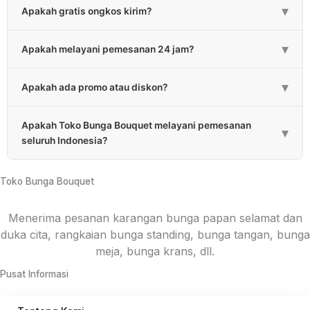
▾
Apakah gratis ongkos kirim?
untuk rangkaian bunga 1-3 jam. Estimasi bisa melebihi
apabila bunga lebih besar dan banyaknya bunga.
Sebagian besar kami gratiskan untuk biaya pengiriman.
▾
Apakah melayani pemesanan 24 jam?
Untuk daerah yang kena ongkos kirim akan kami
informasikan pada saat pemesanan.
Ya, kami melayani pemesanan 24 jam setiap hari.
▾
Apakah ada promo atau diskon?
Ada, kami memberikan promo atau diskon berkala dan
Apakah Toko Bunga Bouquet melayani pemesanan
diskon untuk pembelian jumlah tertentu.
▾
seluruh Indonesia?
Ya, kami melayani pemesanan hampir setiap Provinsi di
Indonesia melalui rekanan. Untuk konsep bunga
Toko Bunga Bouquet
menyesuaikan masing-masing daerah.
Menerima pesanan karangan bunga papan selamat dan
duka cita, rangkaian bunga standing, bunga tangan, bunga
meja, bunga krans, dll.
Pusat Informasi