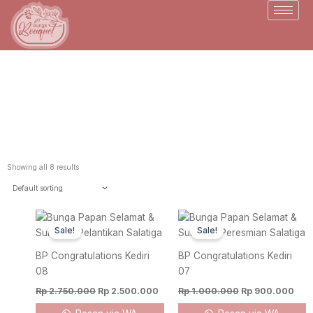
Skip
to
content
BP Congratulations Salatiga
Showing all 8 results
Original
Current
Original
Cur
price
price
price
pric
Sale!
Sale!
was:
is:
was:
is:
Rp 2.750.000.
Rp 2.500.000.
Rp 1.000.000.
Rp 
BP Congratulations Kediri
BP Congratulations Kediri
08
07
Rp
2.750.000
Rp
2.500.000
Rp
1.000.000
Rp
900.000