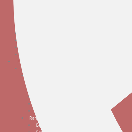
Bunga Meja Anggrek
Bunga Meja Elegan
Bunga Meja Mawar
Bunga Meja Standar
Bunga Tangan
Bunga Standing
Bunga Krans
Bunga Duka Cita
Lokasi
JABODETABEK
Bunga Papan
Bunga Papan Anniversary
Bunga Papan Congratulations
Bunga Papan Duka Cita
Bunga Papan Wedding
Bunga Papan Besar
Rangkaian Bunga
Bunga Standing