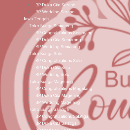
BP Duka Cita Serang
BP Wedding Serang
Jawa Tengah
Toko Bunga Semarang
BP Congratulations Semarang
BP Duka Cita Semarang
BP Wedding Semarang
Toko Bunga Solo
BP Congratulations Solo
BP Duka Cita Solo
BP Wedding Solo
Toko Bunga Magelang
BP Congratulations Magelang
BP Duka Cita Magelang
BP Wedding Magelang
Toko Bunga Salatiga
BP Congratulations Salatiga
BP Duka Cita Salatiga