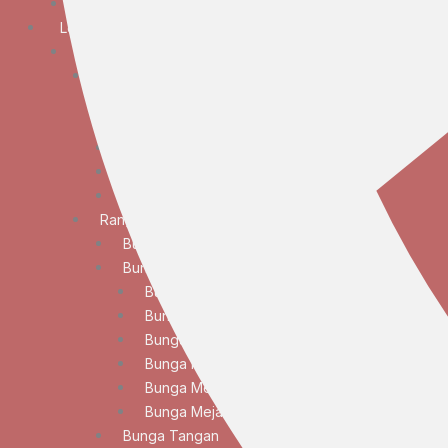
Bunga Duka Cita
Lokasi
JABODETABEK
Bunga Papan
Bunga Papan Anniversary
Bunga Papan Congratulations
Bunga Papan Duka Cita
Bunga Papan Wedding
Bunga Papan Besar
Rangkaian Bunga
Bunga Standing
Bunga Meja
Bunga Meja Anggrek
Bunga Meja Elegan
Bunga Meja Lily
Bunga Meja Mawar
Bunga Meja Standar
Bunga Meja Tulip
Bunga Tangan