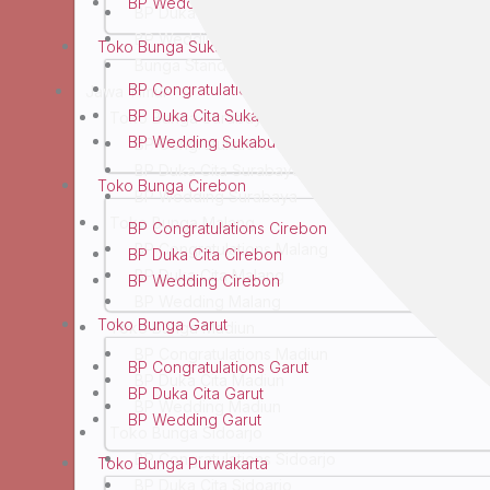
BP Wedding Bandung
BP Duka Cita Yogyakarta
BP Wedding Yogyakarta
Toko Bunga Sukabumi
Bunga Standing Yogyakarta
BP Congratulations Sukabumi
Jawa Timur
BP Duka Cita Sukabumi
Toko Bunga Surabaya
BP Wedding Sukabumi
BP Congratulations Surabaya
BP Duka Cita Surabaya
Toko Bunga Cirebon
BP Wedding Surabaya
Toko Bunga Malang
BP Congratulations Cirebon
BP Congratulations Malang
BP Duka Cita Cirebon
BP Duka Cita Malang
BP Wedding Cirebon
BP Wedding Malang
Toko Bunga Garut
Toko Bunga Madiun
BP Congratulations Madiun
BP Congratulations Garut
BP Duka Cita Madiun
BP Duka Cita Garut
BP Wedding Madiun
BP Wedding Garut
Toko Bunga Sidoarjo
BP Congratulations Sidoarjo
Toko Bunga Purwakarta
BP Duka Cita Sidoarjo