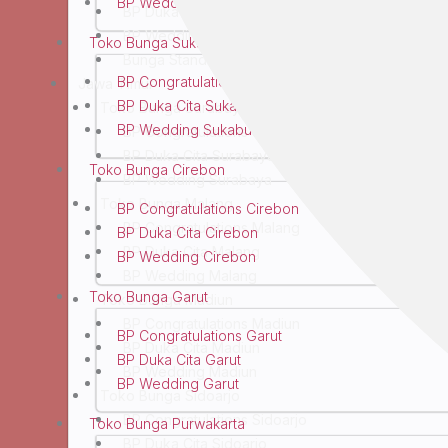
BP Wedding Bandung
BP Duka Cita Yogyakarta
BP Wedding Yogyakarta
Toko Bunga Sukabumi
Bunga Standing Yogyakarta
BP Congratulations Sukabumi
Jawa Timur
BP Duka Cita Sukabumi
Toko Bunga Surabaya
BP Wedding Sukabumi
BP Congratulations Surabaya
BP Duka Cita Surabaya
Toko Bunga Cirebon
BP Wedding Surabaya
Toko Bunga Malang
BP Congratulations Cirebon
BP Congratulations Malang
BP Duka Cita Cirebon
BP Duka Cita Malang
BP Wedding Cirebon
BP Wedding Malang
Toko Bunga Garut
Toko Bunga Madiun
BP Congratulations Madiun
BP Congratulations Garut
BP Duka Cita Madiun
BP Duka Cita Garut
BP Wedding Madiun
BP Wedding Garut
Toko Bunga Sidoarjo
BP Congratulations Sidoarjo
Toko Bunga Purwakarta
BP Duka Cita Sidoarjo