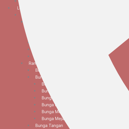
Bunga Duka Cita
Lokasi
JABODETABEK
Bunga Papan
Bunga Papan Anniversary
Bunga Papan Congratulations
Bunga Papan Duka Cita
Bunga Papan Wedding
Bunga Papan Besar
Rangkaian Bunga
Bunga Standing
Bunga Meja
Bunga Meja Anggrek
Bunga Meja Elegan
Bunga Meja Lily
Bunga Meja Mawar
Bunga Meja Standar
Bunga Meja Tulip
Bunga Tangan