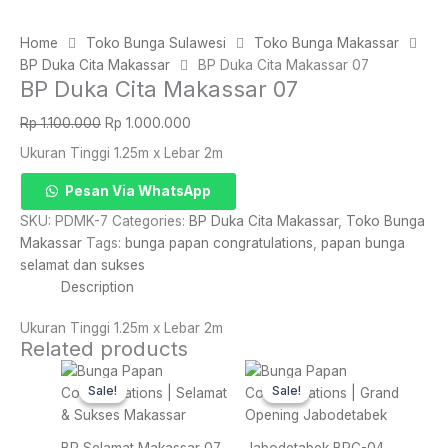
Home
Toko Bunga Sulawesi
Toko Bunga Makassar
BP Duka Cita Makassar
BP Duka Cita Makassar 07
BP Duka Cita Makassar 07
Original
Current
Rp
1.100.000
Rp
1.000.000
price
price
Ukuran Tinggi 1.25m x Lebar 2m
was:
is:
Rp 1.100.000.
Rp 1.000.000.
BP
Pesan Via WhatsApp
Duka
SKU:
PDMK-7
Categories:
BP Duka Cita Makassar
,
Toko Bunga
Cita
Makassar
Tags:
bunga papan congratulations
,
papan bunga
Makassar
selamat dan sukses
07
Description
quantity
Ukuran Tinggi 1.25m x Lebar 2m
Related products
Original
Current
Original
Current
price
price
price
price
Sale!
Sale!
Sale!
Sale!
was:
is:
was:
is:
Rp 1.100.000.
Rp 1.000.000.
Rp 600.000.
Rp 550.