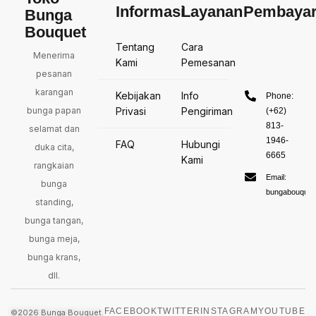
Informasi
Layanan
Pembaya
Bunga
Bouquet
Tentang
Cara
Menerima
Kami
Pemesanan
pesanan
karangan
Kebijakan
Info
Phone:
bunga papan
Privasi
Pengiriman
(+62)
813-
selamat dan
1946-
FAQ
Hubungi
duka cita,
6665
Kami
rangkaian
Email:
bunga
bungabouquet
standing,
bunga tangan,
bunga meja,
bunga krans,
dll.
FACEBOOK
TWITTER
INSTAGRAM
YOUTUBE
©2026 Bunga Bouquet.