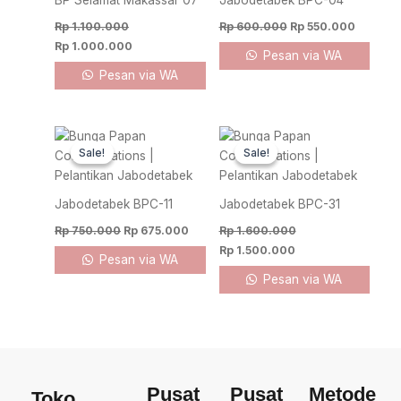
BP Selamat Makassar 07
Jabodetabek BPC-04
Rp
1.100.000
Rp
600.000
Rp
550.000
Rp
1.000.000
Pesan via WA
Pesan via WA
Original
Current
Original
Current
price
price
price
price
Sale!
Sale!
Sale!
Sale!
was:
is:
was:
is:
Rp 750.000.
Rp 675.000.
Rp 1.600.000.
Rp 1.500.000.
Jabodetabek BPC-11
Jabodetabek BPC-31
Rp
750.000
Rp
675.000
Rp
1.600.000
Rp
1.500.000
Pesan via WA
Pesan via WA
Pusat
Pusat
Metode
Toko