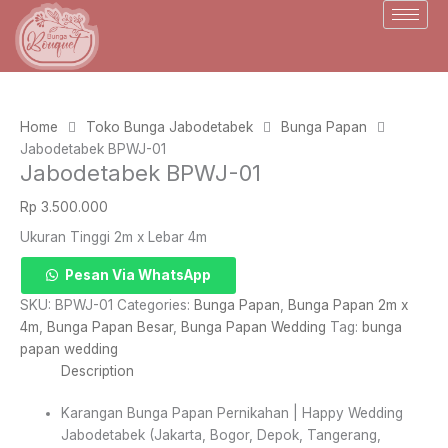
Skip
to
content
Home
Toko Bunga Jabodetabek
Bunga Papan
Jabodetabek BPWJ-01
Jabodetabek BPWJ-01
Rp
3.500.000
Ukuran Tinggi 2m x Lebar 4m
Jabodetabek
Pesan Via WhatsApp
BPWJ-
SKU:
BPWJ-01
Categories:
Bunga Papan
,
Bunga Papan 2m x
01
4m
,
Bunga Papan Besar
,
Bunga Papan Wedding
Tag:
bunga
quantity
papan wedding
Description
Karangan Bunga Papan Pernikahan | Happy Wedding
Jabodetabek (Jakarta, Bogor, Depok, Tangerang,