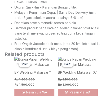
Bekasi) ukuran jumbo.
Ukuran 2m x 4m – Karangan Bunga 5 titik
Melayani Pengiriman Cepat | Same Day Delivery (min.
order 3 jam sebelum acara, idealnya 5-6 jam)
Dapatkan promo menarik secara berkala.
Gambar produk pada katalog adalah gambar produk asli
yang telah melewati proses editing guna kepentingan
estetika.
Free Ongkir Jabodetabek (max. jarak 20 km, lebih dari itu
akan dikonfirmasi untuk biaya pengiriman).
Related products
Original
Current
Original
Current
price
price
price
price
Sale!
Sale!
Sale!
Sale!
was:
is:
was:
is:
Rp 1.600.000.
Rp 1.500.000.
Rp 1.100.000.
Rp 1.000.000.
BP Wedding Makassar 11
BP Wedding Makassar 07
Rp
1.600.000
Rp
1.100.000
Rp
1.500.000
Rp
1.000.000
Pesan via WA
Pesan via WA