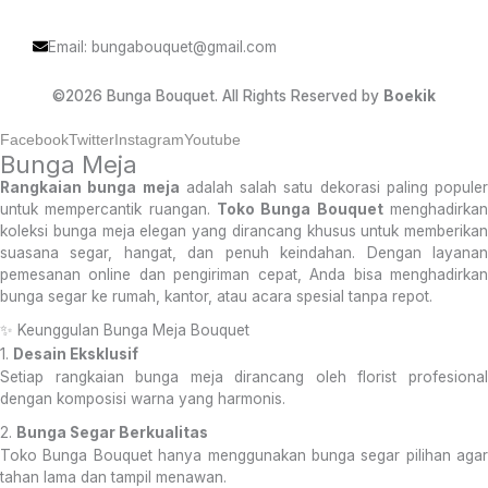
Email: bungabouquet@gmail.com
©2026 Bunga Bouquet. All Rights Reserved by
Boekik
Facebook
Twitter
Instagram
Youtube
Bunga Meja
Rangkaian bunga meja
adalah salah satu dekorasi paling populer
untuk mempercantik ruangan.
Toko Bunga Bouquet
menghadirka
koleksi bunga meja elegan yang dirancang khusus untuk memberikan
suasana segar, hangat, dan penuh keindahan. Dengan layanan
pemesanan online dan pengiriman cepat, Anda bisa menghadirkan
bunga segar ke rumah, kantor, atau acara spesial tanpa repot.
✨ Keunggulan Bunga Meja Bouquet
1.
Desain Eksklusif
Setiap rangkaian bunga meja dirancang oleh florist profesional
dengan komposisi warna yang harmonis.
2.
Bunga Segar Berkualitas
Toko Bunga Bouquet hanya menggunakan bunga segar pilihan agar
tahan lama dan tampil menawan.