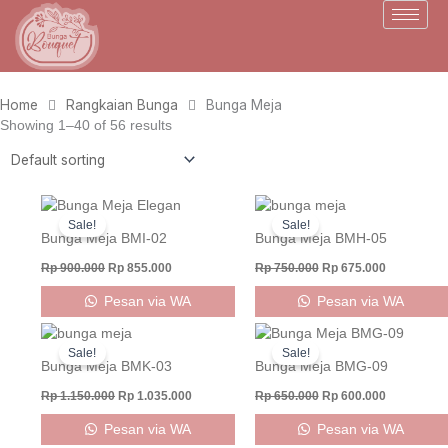
Skip
to
content
Home
Rangkaian Bunga
Bunga Meja
Showing 1–40 of 56 results
Original
Current
Original
Current
price
price
price
price
Sale!
Sale!
was:
is:
was:
is:
Bunga Meja BMI-02
Bunga Meja BMH-05
Rp 900.000.
Rp 855.000.
Rp 750.000.
Rp 675.000
Rp
900.000
Rp
855.000
Rp
750.000
Rp
675.000
Pesan via WA
Pesan via WA
Original
Current
Original
Current
price
price
price
price
Sale!
Sale!
was:
is:
was:
is:
Bunga Meja BMK-03
Bunga Meja BMG-09
Rp 1.150.000.
Rp 1.035.000.
Rp 650.000.
Rp 600.000
Rp
1.150.000
Rp
1.035.000
Rp
650.000
Rp
600.000
Pesan via WA
Pesan via WA