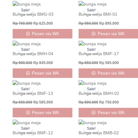
Original
Current
Original
Current
price
price
price
price
Sale!
Sale!
was:
is:
was:
is:
Bunga Meja BMG-03
Bunga Meja BMI-01
Rp 700.000.
Rp 625.000.
Rp 950.000.
Rp 895.000
Rp
700.000
Rp
625.000
Rp
950.000
Rp
895.000
Pesan via WA
Pesan via WA
Original
Current
Original
Current
price
price
price
price
Sale!
Sale!
was:
is:
was:
is:
Bunga Meja BMH-04
Bunga Meja BMF-17
Rp 900.000.
Rp 845.000.
Rp 650.000.
Rp 585.000
Rp
900.000
Rp
845.000
Rp
650.000
Rp
585.000
Pesan via WA
Pesan via WA
Original
Current
Original
Current
price
price
price
price
Sale!
Sale!
was:
is:
was:
is:
Bunga Meja BMF-13
Bunga Meja BMH-02
Rp 650.000.
Rp 585.000.
Rp 800.000.
Rp 750.000
Rp
650.000
Rp
585.000
Rp
800.000
Rp
750.000
Pesan via WA
Pesan via WA
Original
Current
Original
Current
price
price
price
price
Sale!
Sale!
was:
is:
was:
is:
Bunga Meja BMF-12
Bunga Meja BMB-02
Rp 650.000.
Rp 595.000.
Rp 400.000.
Rp 350.000