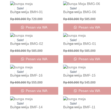
Original
Current
Original
Current
price
price
price
price
Sale!
Sale!
was:
is:
was:
is:
Bunga Meja BMH-01
Bunga Meja BMG-06
Rp 800.000.
Rp 720.000.
Rp 650.000.
Rp 585.000
Rp
800.000
Rp
720.000
Rp
650.000
Rp
585.000
Pesan via WA
Pesan via WA
Original
Current
Original
Current
price
price
price
price
Sale!
Sale!
was:
is:
was:
is:
Bunga Meja BMG-02
Bunga Meja BMG-01
Rp 650.000.
Rp 585.000.
Rp 650.000.
Rp 585.000
Rp
650.000
Rp
585.000
Rp
650.000
Rp
585.000
Pesan via WA
Pesan via WA
Original
Current
Original
Current
price
price
price
price
Sale!
Sale!
was:
is:
was:
is:
Bunga Meja BMF-16
Bunga Meja BMF-15
Rp 600.000.
Rp 555.000.
Rp 600.000.
Rp 545.000
Rp
600.000
Rp
555.000
Rp
600.000
Rp
545.000
Pesan via WA
Pesan via WA
Original
Current
Original
Current
price
price
price
price
Sale!
Sale!
was:
is:
was:
is:
Bunga Meja BMF-14
Bunga Meja BMF-11
Rp 600.000.
Rp 545.000.
Rp 650.000.
Rp 595.000