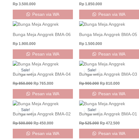
Rp
3.500.000
Rp
1.850.000
Pesan via WA
Pesan via WA
Bunga Meja Anggrek BMA-06
Bunga Meja Anggrek BMA-05
Rp
1.900.000
Rp
1.500.000
Pesan via WA
Pesan via WA
Original
Current
Original
Current
price
price
price
price
Sale!
Sale!
was:
is:
was:
is:
Bunga Meja Anggrek BMA-04
Bunga Meja Anggrek BMA-03
Rp 850.000.
Rp 765.000.
Rp 900.000.
Rp 810.000
Rp
850.000
Rp
765.000
Rp
900.000
Rp
810.000
Pesan via WA
Pesan via WA
Original
Current
Original
Current
price
price
price
price
Sale!
Sale!
was:
is:
was:
is:
Bunga Meja Anggrek BMA-02
Bunga Meja Anggrek BMA-01
Rp 500.000.
Rp 450.000.
Rp 525.000.
Rp 472.500
Rp
500.000
Rp
450.000
Rp
525.000
Rp
472.500
Pesan via WA
Pesan via WA