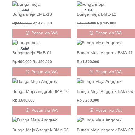
Original
Current
Original
Current
price
price
price
price
Sale!
Sale!
was:
is:
was:
is:
Bunga Meja BME-13
Bunga Meja BME-12
Rp 550.000.
Rp 475.000.
Rp 550.000.
Rp 485.000
Rp
550.000
Rp
475.000
Rp
550.000
Rp
485.000
Pesan via WA
Pesan via WA
Original
Current
price
price
Sale!
was:
is:
Bunga Meja BMB-01
Bunga Meja Anggrek BMA-11
Rp 400.000.
Rp 350.000.
Rp
400.000
Rp
350.000
Rp
1.700.000
Pesan via WA
Pesan via WA
Bunga Meja Anggrek BMA-10
Bunga Meja Anggrek BMA-09
Rp
3.600.000
Rp
3.900.000
Pesan via WA
Pesan via WA
Bunga Meja Anggrek BMA-08
Bunga Meja Anggrek BMA-07