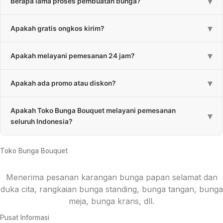
▾
Berapa lama proses pembuatan bunga?
bisa menghubungi CS kami melalui ikon “Chat WhatsApp”.
Proses pembuatan karangan bunga papan standar 3-4 jam,
▾
Apakah gratis ongkos kirim?
untuk rangkaian bunga 1-3 jam. Estimasi bisa melebihi apabila
bunga lebih besar dan banyaknya bunga.
Sebagian besar kami gratiskan untuk biaya pengiriman. Untuk
▾
Apakah melayani pemesanan 24 jam?
daerah yang kena ongkos kirim akan kami informasikan pada
saat pemesanan.
Ya, kami melayani pemesanan 24 jam setiap hari.
▾
Apakah ada promo atau diskon?
Ada, kami memberikan promo atau diskon berkala dan diskon
Apakah Toko Bunga Bouquet melayani pemesanan
untuk pembelian jumlah tertentu.
▾
seluruh Indonesia?
Ya, kami melayani pemesanan hampir setiap Provinsi di
Indonesia melalui rekanan. Untuk konsep bunga menyesuaikan
Toko Bunga Bouquet
masing-masing daerah.
Menerima pesanan karangan bunga papan selamat dan
duka cita, rangkaian bunga standing, bunga tangan, bunga
meja, bunga krans, dll.
Pusat Informasi