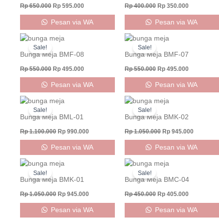
Rp
650.000
Rp
595.000
Rp
400.000
Rp
350.000
Pesan via WA
Pesan via WA
Original
Current
Original
Current
price
price
price
price
Sale!
Sale!
was:
is:
was:
is:
Bunga Meja BMF-08
Bunga Meja BMF-07
Rp 550.000.
Rp 495.000.
Rp 550.000.
Rp 495.000
Rp
550.000
Rp
495.000
Rp
550.000
Rp
495.000
Pesan via WA
Pesan via WA
Original
Current
Original
Current
price
price
price
price
Sale!
Sale!
was:
is:
was:
is:
Bunga Meja BML-01
Bunga Meja BMK-02
Rp 1.100.000.
Rp 990.000.
Rp 1.050.000.
Rp 945.0
Rp
1.100.000
Rp
990.000
Rp
1.050.000
Rp
945.000
Pesan via WA
Pesan via WA
Original
Current
Original
Current
price
price
price
price
Sale!
Sale!
was:
is:
was:
is:
Bunga Meja BMK-01
Bunga Meja BMC-04
Rp 1.050.000.
Rp 945.000.
Rp 450.000.
Rp 405.000
Rp
1.050.000
Rp
945.000
Rp
450.000
Rp
405.000
Pesan via WA
Pesan via WA