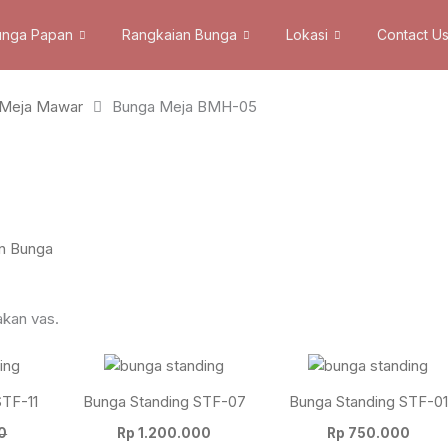
unga Papan
Rangkaian Bunga
Lokasi
Contact U
 Meja Mawar
Bunga Meja BMH-05
n Bunga
akan vas.
Current
price
is:
STF-11
Bunga Standing STF-07
Bunga Standing STF-01
0.
Rp 1.600.000.
0
Rp
1.200.000
Rp
750.000