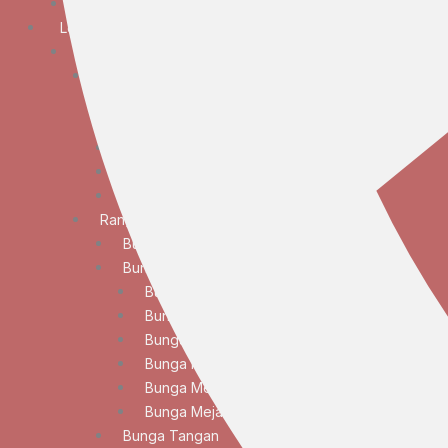
Bunga Duka Cita
Lokasi
JABODETABEK
Bunga Papan
Bunga Papan Anniversary
Bunga Papan Congratulations
Bunga Papan Duka Cita
Bunga Papan Wedding
Bunga Papan Besar
Rangkaian Bunga
Bunga Standing
Bunga Meja
Bunga Meja Anggrek
Bunga Meja Elegan
Bunga Meja Lily
Bunga Meja Mawar
Bunga Meja Standar
Bunga Meja Tulip
Bunga Tangan