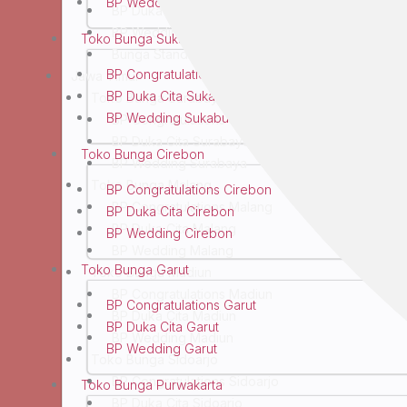
BP Wedding Bandung
BP Duka Cita Yogyakarta
BP Wedding Yogyakarta
Toko Bunga Sukabumi
Bunga Standing Yogyakarta
BP Congratulations Sukabumi
Jawa Timur
BP Duka Cita Sukabumi
Toko Bunga Surabaya
BP Wedding Sukabumi
BP Congratulations Surabaya
BP Duka Cita Surabaya
Toko Bunga Cirebon
BP Wedding Surabaya
Toko Bunga Malang
BP Congratulations Cirebon
BP Congratulations Malang
BP Duka Cita Cirebon
BP Duka Cita Malang
BP Wedding Cirebon
BP Wedding Malang
Toko Bunga Garut
Toko Bunga Madiun
BP Congratulations Madiun
BP Congratulations Garut
BP Duka Cita Madiun
BP Duka Cita Garut
BP Wedding Madiun
BP Wedding Garut
Toko Bunga Sidoarjo
BP Congratulations Sidoarjo
Toko Bunga Purwakarta
BP Duka Cita Sidoarjo