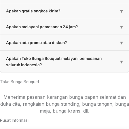
Proses pembuatan karangan bunga papan standar 3-4 jam,
▾
Apakah gratis ongkos kirim?
untuk rangkaian bunga 1-3 jam. Estimasi bisa melebihi apabila
bunga lebih besar dan banyaknya bunga.
Sebagian besar kami gratiskan untuk biaya pengiriman. Untuk
▾
Apakah melayani pemesanan 24 jam?
daerah yang kena ongkos kirim akan kami informasikan pada
saat pemesanan.
Ya, kami melayani pemesanan 24 jam setiap hari.
▾
Apakah ada promo atau diskon?
Ada, kami memberikan promo atau diskon berkala dan diskon
Apakah Toko Bunga Bouquet melayani pemesanan
untuk pembelian jumlah tertentu.
▾
seluruh Indonesia?
Ya, kami melayani pemesanan hampir setiap Provinsi di
Indonesia melalui rekanan. Untuk konsep bunga menyesuaikan
Toko Bunga Bouquet
masing-masing daerah.
Menerima pesanan karangan bunga papan selamat dan
duka cita, rangkaian bunga standing, bunga tangan, bunga
meja, bunga krans, dll.
Pusat Informasi