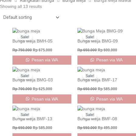
Home
Rangkaian Bunga
Bunga Meja
Bunga Meja Mawar
Showing all 13 results
Original
Current
Original
Current
price
price
price
price
Sale!
Sale!
was:
is:
was:
is:
Bunga Meja BMH-05
Bunga Meja BMG-09
Rp 750.000.
Rp 675.000.
Rp 650.000.
Rp 600.000
Rp
750.000
Rp
675.000
Rp
650.000
Rp
600.000
Pesan via WA
Pesan via WA
Original
Current
Original
Current
price
price
price
price
Sale!
Sale!
was:
is:
was:
is:
Bunga Meja BMG-03
Bunga Meja BMF-17
Rp 700.000.
Rp 625.000.
Rp 650.000.
Rp 585.000
Rp
700.000
Rp
625.000
Rp
650.000
Rp
585.000
Pesan via WA
Pesan via WA
Original
Current
Original
Current
price
price
price
price
Sale!
Sale!
was:
is:
was:
is:
Bunga Meja BMF-13
Bunga Meja BMF-08
Rp 650.000.
Rp 585.000.
Rp 550.000.
Rp 495.000
Rp
650.000
Rp
585.000
Rp
550.000
Rp
495.000