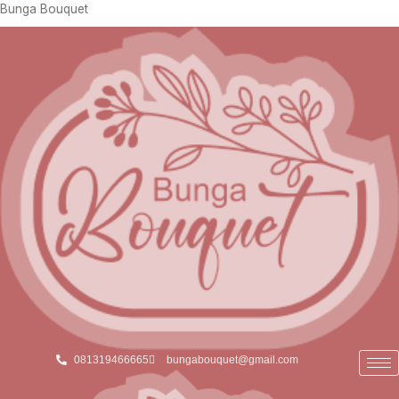
Skip
Bunga Bouquet
to
content
081319466665
bungabouquet@gmail.com