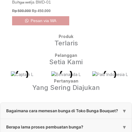
was:
is:
Bunga Meja BMD-01
Rp 500.000.
Rp 450.000.
Rp
500.000
Rp
450.000
Pesan via WA
Produk
Terlaris
Pelanggan
Setia Kami
Pertanyaan
Yang Sering Diajukan
▾
Bagaimana cara memesan bunga di Toko Bunga Bouquet?
Pemesanan bunga bisa melalui klik tombol “Pesan via WA” atau
▾
Berapa lama proses pembuatan bunga?
bisa menghubungi CS kami melalui ikon “Chat WhatsApp”.