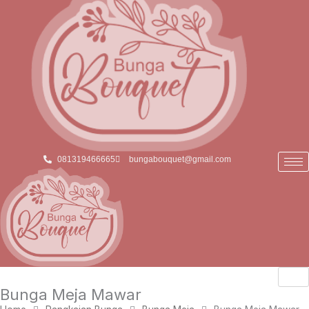
081319466665
bungabouquet@gmail.com
Bunga Meja Mawar