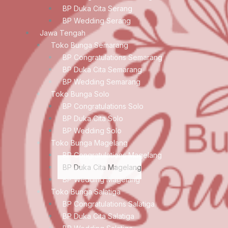
BP Duka Cita Serang
BP Wedding Serang
Jawa Tengah
Toko Bunga Semarang
BP Congratulations Semarang
BP Duka Cita Semarang
BP Wedding Semarang
Toko Bunga Solo
BP Congratulations Solo
BP Duka Cita Solo
BP Wedding Solo
Toko Bunga Magelang
BP Congratulations Magelang
BP Duka Cita Magelang
BP Wedding Magelang
Toko Bunga Salatiga
BP Congratulations Salatiga
BP Duka Cita Salatiga