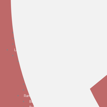
Bunga Meja Anggrek
Bunga Meja Elegan
Bunga Meja Mawar
Bunga Meja Standar
Bunga Tangan
Bunga Standing
Bunga Krans
Bunga Duka Cita
Lokasi
JABODETABEK
Bunga Papan
Bunga Papan Anniversary
Bunga Papan Congratulations
Bunga Papan Duka Cita
Bunga Papan Wedding
Bunga Papan Besar
Rangkaian Bunga
Bunga Standing