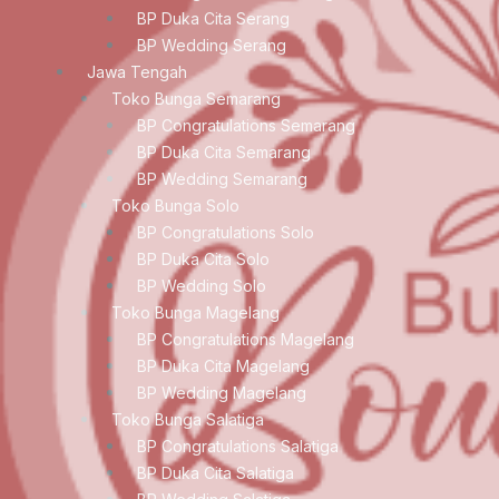
BP Duka Cita Serang
BP Wedding Serang
Jawa Tengah
Toko Bunga Semarang
BP Congratulations Semarang
BP Duka Cita Semarang
BP Wedding Semarang
Toko Bunga Solo
BP Congratulations Solo
BP Duka Cita Solo
BP Wedding Solo
Toko Bunga Magelang
BP Congratulations Magelang
BP Duka Cita Magelang
BP Wedding Magelang
Toko Bunga Salatiga
BP Congratulations Salatiga
BP Duka Cita Salatiga