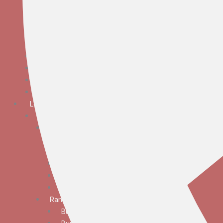
Bunga Meja Anggrek
Bunga Meja Elegan
Bunga Meja Mawar
Bunga Meja Standar
Bunga Tangan
Bunga Standing
Bunga Krans
Bunga Duka Cita
Lokasi
JABODETABEK
Bunga Papan
Bunga Papan Anniversary
Bunga Papan Congratulations
Bunga Papan Duka Cita
Bunga Papan Wedding
Bunga Papan Besar
Rangkaian Bunga
Bunga Standing