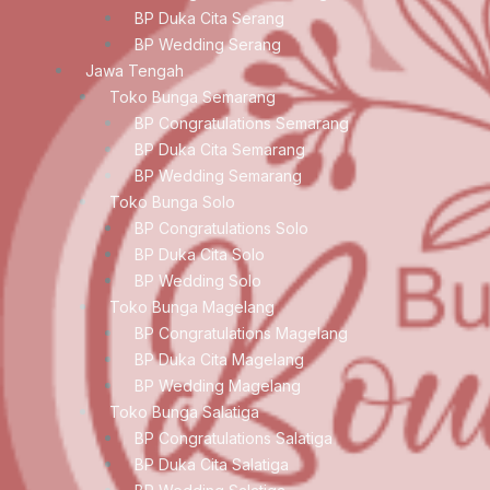
BP Duka Cita Serang
BP Wedding Serang
Jawa Tengah
Toko Bunga Semarang
BP Congratulations Semarang
BP Duka Cita Semarang
BP Wedding Semarang
Toko Bunga Solo
BP Congratulations Solo
BP Duka Cita Solo
BP Wedding Solo
Toko Bunga Magelang
BP Congratulations Magelang
BP Duka Cita Magelang
BP Wedding Magelang
Toko Bunga Salatiga
BP Congratulations Salatiga
BP Duka Cita Salatiga