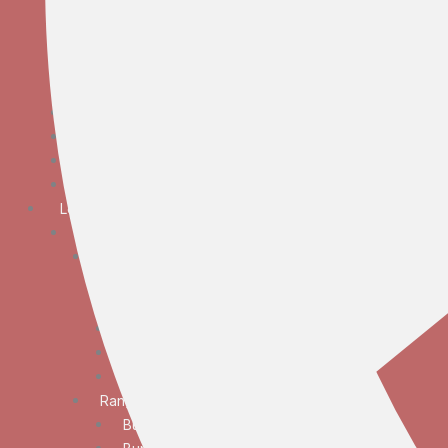
Bunga Meja Anggrek
Bunga Meja Elegan
Bunga Meja Mawar
Bunga Meja Standar
Bunga Tangan
Bunga Standing
Bunga Krans
Bunga Duka Cita
Lokasi
JABODETABEK
Bunga Papan
Bunga Papan Anniversary
Bunga Papan Congratulations
Bunga Papan Duka Cita
Bunga Papan Wedding
Bunga Papan Besar
Rangkaian Bunga
Bunga Standing