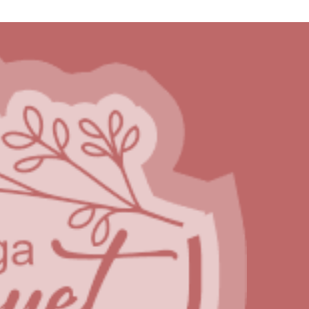
Current
price
is:
0.
Rp 450.000.