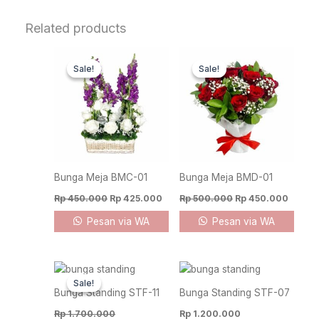
Related products
Original
Current
Original
Curren
price
price
price
price
Sale!
Sale!
Sale!
Sale!
was:
is:
was:
is:
Rp 450.000.
Rp 425.000.
Rp 500.000.
Rp 450
Bunga Meja BMC-01
Bunga Meja BMD-01
Rp
450.000
Rp
425.000
Rp
500.000
Rp
450.000
Pesan via WA
Pesan via WA
Original
Current
price
price
Sale!
Sale!
was:
is:
Bunga Standing STF-11
Bunga Standing STF-07
Rp 1.700.000.
Rp 1.600.000.
Rp
1.700.000
Rp
1.200.000