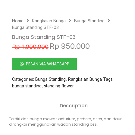
Home
Rangkaian Bunga
Bunga Standing
Bunga Standing STF-03
Bunga Standing STF-03
Original
Current
Rp
950.000
Rp
1.000.000
price
price
was:
is:
Rp 1.000.000.
Rp 950.000.
PESAN VIA WHATSAPP
Categories:
Bunga Standing
,
Rangkaian Bunga
Tags:
bunga standing
,
standing flower
Description
Terdiri dari bunga mawar, anturium, gerbera, aster, dan daun,
dirangkai menggunakan wadah standing besi.