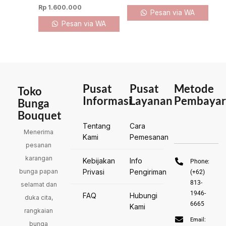
Rp
1.600.000
Pesan via WA
Pesan via WA
Pusat
Pusat
Metode
Toko
Informasi
Layanan
Pembayar
Bunga
Bouquet
Tentang
Cara
Menerima
Kami
Pemesanan
pesanan
karangan
Kebijakan
Info
Phone:
bunga papan
Privasi
Pengiriman
(+62)
813-
selamat dan
1946-
FAQ
Hubungi
duka cita,
6665
Kami
rangkaian
Email:
bunga