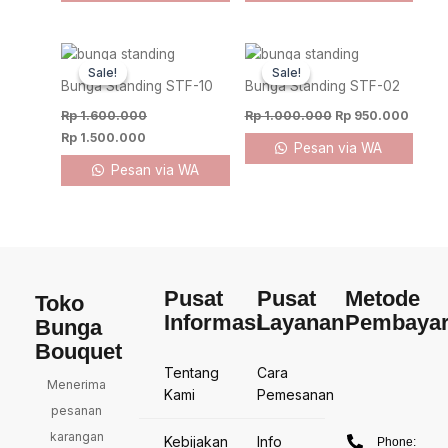
Original
Current
Original
Curre
price
price
price
price
Sale!
Sale!
Sale!
Sale!
was:
is:
was:
is:
Bunga Standing STF-10
Bunga Standing STF-02
Rp 1.600.000.
Rp 1.500.000.
Rp 1.000.000.
Rp 95
Rp
1.600.000
Rp
1.000.000
Rp
950.000
Rp
1.500.000
Pesan via WA
Pesan via WA
Pusat
Pusat
Metode
Toko
Informasi
Layanan
Pembaya
Bunga
Bouquet
Tentang
Cara
Menerima
Kami
Pemesanan
pesanan
karangan
Kebijakan
Info
Phone: