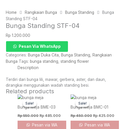
Home
Rangkaian Bunga
Bunga Standing
Bunga
Standing STF-04
Bunga Standing STF-04
Rp
1.200.000
Bunga
Pesan Via WhatsApp
Standing
Categories:
Bunga Duka Cita
,
Bunga Standing
,
Rangkaian
STF-
Bunga
Tags:
bunga standing
,
standing flower
04
Description
quantity
Terdiri dari bunga lili, mawar, gerbera, aster, dan daun,
dirangkai menggunakan wadah standing besi.
Related products
Original
Current
Original
Current
price
price
price
price
Sale!
Sale!
Sale!
Sale!
was:
is:
was:
is:
Bunga Meja BME-03
Bunga Meja BMC-01
Rp 550.000.
Rp 485.000.
Rp 450.000.
Rp 425.
Rp
550.000
Rp
485.000
Rp
450.000
Rp
425.000
Pesan via WA
Pesan via WA