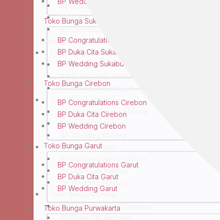
BP Wedding Bandung
BP Duka Cita Yogyakarta
BP Wedding Yogyakarta
Toko Bunga Sukabumi
Bunga Standing Yogyakarta
BP Congratulations Sukabumi
Jawa Timur
BP Duka Cita Sukabumi
Toko Bunga Surabaya
BP Wedding Sukabumi
BP Congratulations Surabaya
BP Duka Cita Surabaya
Toko Bunga Cirebon
BP Wedding Surabaya
Toko Bunga Malang
BP Congratulations Cirebon
BP Congratulations Malang
BP Duka Cita Cirebon
BP Duka Cita Malang
BP Wedding Cirebon
BP Wedding Malang
Toko Bunga Garut
Toko Bunga Madiun
BP Congratulations Madiun
BP Congratulations Garut
BP Duka Cita Madiun
BP Duka Cita Garut
BP Wedding Madiun
BP Wedding Garut
Toko Bunga Sidoarjo
BP Congratulations Sidoarjo
Toko Bunga Purwakarta
BP Duka Cita Sidoarjo