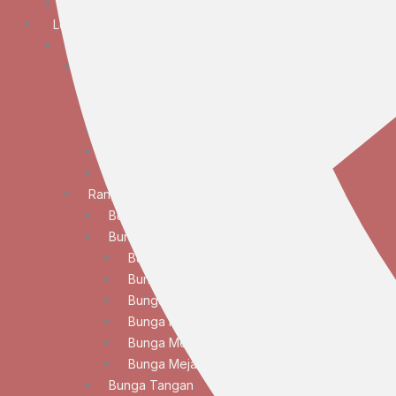
Bunga Duka Cita
Lokasi
JABODETABEK
Bunga Papan
Bunga Papan Anniversary
Bunga Papan Congratulations
Bunga Papan Duka Cita
Bunga Papan Wedding
Bunga Papan Besar
Rangkaian Bunga
Bunga Standing
Bunga Meja
Bunga Meja Anggrek
Bunga Meja Elegan
Bunga Meja Lily
Bunga Meja Mawar
Bunga Meja Standar
Bunga Meja Tulip
Bunga Tangan