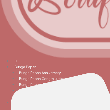
Bunga Papan
Bunga Papan Anniversary
Bunga Papan Congratulations
Bunga Papan Wedding
Bunga Papan Duka Cita
Bunga Papan Besar
Rangkaian Bunga
Bunga Meja