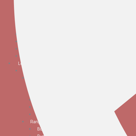
Bunga Meja Anggrek
Bunga Meja Elegan
Bunga Meja Mawar
Bunga Meja Standar
Bunga Tangan
Bunga Standing
Bunga Krans
Bunga Duka Cita
Lokasi
JABODETABEK
Bunga Papan
Bunga Papan Anniversary
Bunga Papan Congratulations
Bunga Papan Duka Cita
Bunga Papan Wedding
Bunga Papan Besar
Rangkaian Bunga
Bunga Standing