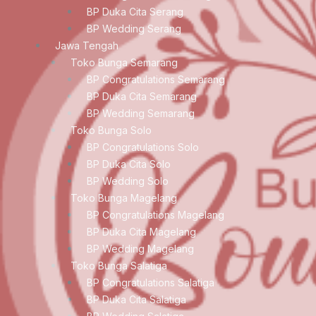
BP Duka Cita Serang
BP Wedding Serang
Jawa Tengah
Toko Bunga Semarang
BP Congratulations Semarang
BP Duka Cita Semarang
BP Wedding Semarang
Toko Bunga Solo
BP Congratulations Solo
BP Duka Cita Solo
BP Wedding Solo
Toko Bunga Magelang
BP Congratulations Magelang
BP Duka Cita Magelang
BP Wedding Magelang
Toko Bunga Salatiga
BP Congratulations Salatiga
BP Duka Cita Salatiga