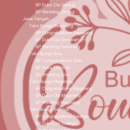
BP Duka Cita Serang
BP Wedding Serang
Jawa Tengah
Toko Bunga Semarang
BP Congratulations Semarang
BP Duka Cita Semarang
BP Wedding Semarang
Toko Bunga Solo
BP Congratulations Solo
BP Duka Cita Solo
BP Wedding Solo
Toko Bunga Magelang
BP Congratulations Magelang
BP Duka Cita Magelang
BP Wedding Magelang
Toko Bunga Salatiga
BP Congratulations Salatiga
BP Duka Cita Salatiga