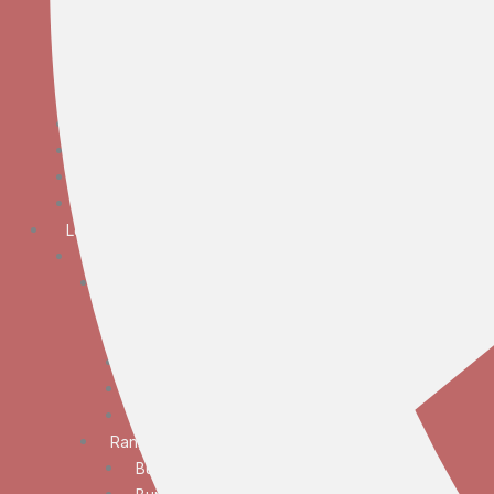
Bunga Meja Anggrek
Bunga Meja Elegan
Bunga Meja Mawar
Bunga Meja Standar
Bunga Tangan
Bunga Standing
Bunga Krans
Bunga Duka Cita
Lokasi
JABODETABEK
Bunga Papan
Bunga Papan Anniversary
Bunga Papan Congratulations
Bunga Papan Duka Cita
Bunga Papan Wedding
Bunga Papan Besar
Rangkaian Bunga
Bunga Standing