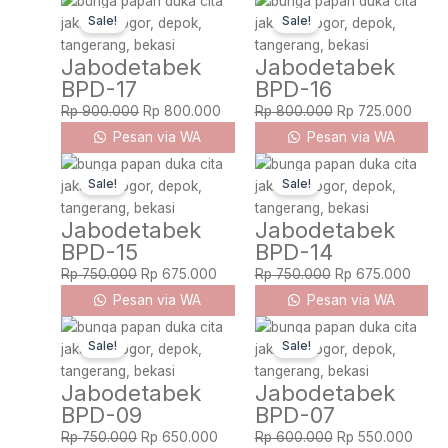
Original
Current
Original
Curre
Sale!
Sale!
price
price
price
price
was:
is:
was:
is:
Jabodetabek
Jabodetabek
Rp 900.000.
Rp 800.000.
Rp 800.000.
Rp 72
BPD-17
BPD-16
Rp
900.000
Rp
800.000
Rp
800.000
Rp
725.000
Pesan via WA
Pesan via WA
Original
Current
Original
Curre
Sale!
Sale!
price
price
price
price
was:
is:
was:
is:
Jabodetabek
Jabodetabek
Rp 750.000.
Rp 675.000.
Rp 750.000.
Rp 67
BPD-15
BPD-14
Rp
750.000
Rp
675.000
Rp
750.000
Rp
675.000
Pesan via WA
Pesan via WA
Original
Current
Original
Curre
Sale!
Sale!
price
price
price
price
was:
is:
was:
is:
Jabodetabek
Jabodetabek
Rp 750.000.
Rp 650.000.
Rp 600.000.
Rp 55
BPD-09
BPD-07
Rp
750.000
Rp
650.000
Rp
600.000
Rp
550.000