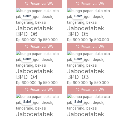
Pesan via WA
Pesan via WA
Original
Current
Original
Curre
Sale!
Sale!
price
price
price
price
was:
is:
was:
is:
Jabodetabek
Jabodetabek
Rp 600.000.
Rp 550.000.
Rp 600.000.
Rp 5
BPD-06
BPD-05
Rp
600.000
Rp
550.000
Rp
600.000
Rp
500.000
Pesan via WA
Pesan via WA
Original
Current
Original
Curre
Sale!
Sale!
price
price
price
price
was:
is:
was:
is:
Jabodetabek
Jabodetabek
Rp 600.000.
Rp 550.000.
Rp 600.000.
Rp 55
BPD-04
BPD-03
Rp
600.000
Rp
550.000
Rp
600.000
Rp
550.000
Pesan via WA
Pesan via WA
Original
Current
Original
Curre
Sale!
Sale!
price
price
price
price
was:
is:
was:
is:
Jabodetabek
Jabodetabek
Rp 600.000.
Rp 550.000.
Rp 600.000.
Rp 5