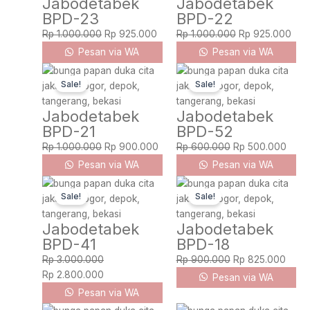
Jabodetabek
Jabodetabek
Rp 1.000.000.
Rp 925.000.
Rp 1.000.000.
Rp 
BPD-23
BPD-22
Rp
1.000.000
Rp
925.000
Rp
1.000.000
Rp
925.000
Pesan via WA
Pesan via WA
Original
Current
Original
Curre
Sale!
Sale!
price
price
price
price
was:
is:
was:
is:
Jabodetabek
Jabodetabek
Rp 1.000.000.
Rp 900.000.
Rp 600.000.
Rp 5
BPD-21
BPD-52
Rp
1.000.000
Rp
900.000
Rp
600.000
Rp
500.000
Pesan via WA
Pesan via WA
Original
Current
Original
Curre
Sale!
Sale!
price
price
price
price
was:
is:
was:
is:
Jabodetabek
Jabodetabek
Rp 3.000.000.
Rp 2.800.000.
Rp 900.000.
Rp 82
BPD-41
BPD-18
Rp
3.000.000
Rp
900.000
Rp
825.000
Rp
2.800.000
Pesan via WA
Pesan via WA