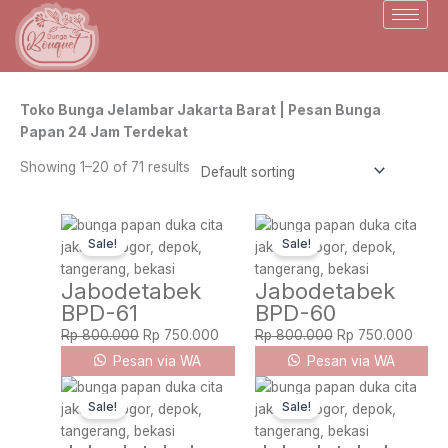
Skip
to
content
Toko Bunga Jelambar Jakarta Barat | Pesan Bunga
Papan 24 Jam Terdekat
Showing 1–20 of 71 results
Original
Current
Original
Curre
Sale!
Sale!
price
price
price
price
was:
is:
was:
is:
Jabodetabek
Jabodetabek
Rp 800.000.
Rp 750.000.
Rp 800.000.
Rp 75
BPD-61
BPD-60
Rp
800.000
Rp
750.000
Rp
800.000
Rp
750.000
Pesan via WA
Pesan via WA
Original
Current
Original
Curr
Sale!
Sale!
price
price
price
pric
was:
is:
was:
is: