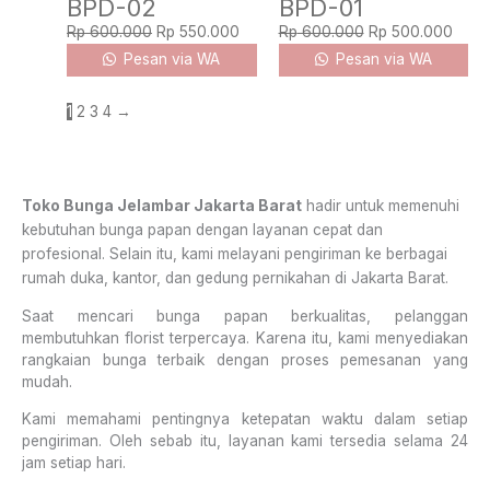
BPD-02
BPD-01
Rp
600.000
Rp
550.000
Rp
600.000
Rp
500.000
Pesan via WA
Pesan via WA
1
2
3
4
→
Toko Bunga Jelambar Jakarta Barat
hadir untuk memenuhi
kebutuhan bunga papan dengan layanan cepat dan
profesional. Selain itu, kami melayani pengiriman ke berbagai
rumah duka, kantor, dan gedung pernikahan di Jakarta Barat.
Saat mencari bunga papan berkualitas, pelanggan
membutuhkan florist terpercaya. Karena itu, kami menyediakan
rangkaian bunga terbaik dengan proses pemesanan yang
mudah.
Kami memahami pentingnya ketepatan waktu dalam setiap
pengiriman. Oleh sebab itu, layanan kami tersedia selama 24
jam setiap hari.