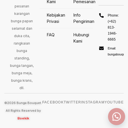
Kami
Pemesanan
pesanan
karangan
Kebijakan
Info
Phone:
bunga papan
Privasi
Pengiriman
(+62)
813-
selamat dan
1946-
FAQ
Hubungi
duka cita,
6665
Kami
rangkaian
Email:
bunga
bungabouquet
standing,
bunga tangan,
bunga meja,
bunga krans,
dll.
FACEBOOK
TWITTER
INSTAGRAM
YOUTUBE
©2026 Bunga Bouquet.
All Rights Reserved by
Boekik