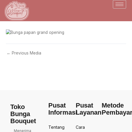
Skip
to
content
←
Previous Media
Pusat
Pusat
Metode
Toko
Informasi
Layanan
Pembaya
Bunga
Bouquet
Tentang
Cara
Menerima