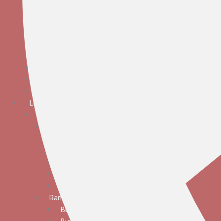
Bunga Meja Anggrek
Bunga Meja Elegan
Bunga Meja Mawar
Bunga Meja Standar
Bunga Tangan
Bunga Standing
Bunga Krans
Bunga Duka Cita
Lokasi
JABODETABEK
Bunga Papan
Bunga Papan Anniversary
Bunga Papan Congratulations
Bunga Papan Duka Cita
Bunga Papan Wedding
Bunga Papan Besar
Rangkaian Bunga
Bunga Standing