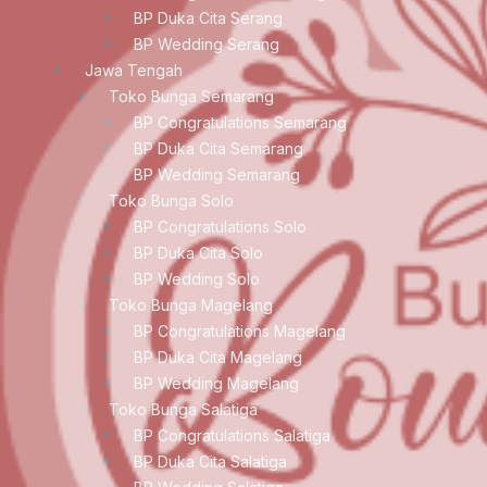
BP Duka Cita Serang
BP Wedding Serang
Jawa Tengah
Toko Bunga Semarang
BP Congratulations Semarang
BP Duka Cita Semarang
BP Wedding Semarang
Toko Bunga Solo
BP Congratulations Solo
BP Duka Cita Solo
BP Wedding Solo
Toko Bunga Magelang
BP Congratulations Magelang
BP Duka Cita Magelang
BP Wedding Magelang
Toko Bunga Salatiga
BP Congratulations Salatiga
BP Duka Cita Salatiga