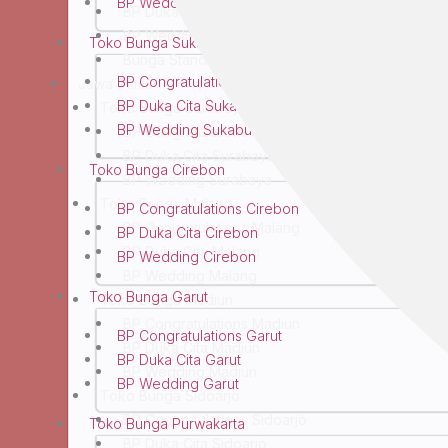
BP Wedding Bandung
BP Duka Cita Yogyakarta
BP Wedding Yogyakarta
Toko Bunga Sukabumi
Bunga Standing Yogyakarta
BP Congratulations Sukabumi
Jawa Timur
BP Duka Cita Sukabumi
Toko Bunga Surabaya
BP Wedding Sukabumi
BP Congratulations Surabaya
BP Duka Cita Surabaya
Toko Bunga Cirebon
BP Wedding Surabaya
Toko Bunga Malang
BP Congratulations Cirebon
BP Congratulations Malang
BP Duka Cita Cirebon
BP Duka Cita Malang
BP Wedding Cirebon
BP Wedding Malang
Toko Bunga Garut
Toko Bunga Madiun
BP Congratulations Madiun
BP Congratulations Garut
BP Duka Cita Madiun
BP Duka Cita Garut
BP Wedding Madiun
BP Wedding Garut
Toko Bunga Sidoarjo
BP Congratulations Sidoarjo
Toko Bunga Purwakarta
BP Duka Cita Sidoarjo