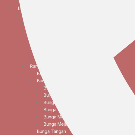
Bunga Duka Cita
Lokasi
JABODETABEK
Bunga Papan
Bunga Papan Anniversary
Bunga Papan Congratulations
Bunga Papan Duka Cita
Bunga Papan Wedding
Bunga Papan Besar
Rangkaian Bunga
Bunga Standing
Bunga Meja
Bunga Meja Anggrek
Bunga Meja Elegan
Bunga Meja Lily
Bunga Meja Mawar
Bunga Meja Standar
Bunga Meja Tulip
Bunga Tangan