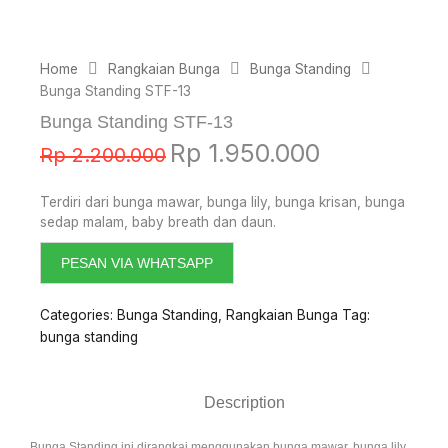
Home
Rangkaian Bunga
Bunga Standing
Bunga Standing STF-13
Bunga Standing STF-13
Original
Current
Rp
1.950.000
Rp
2.200.000
price
price
was:
is:
Terdiri dari bunga mawar, bunga lily, bunga krisan, bunga
Rp 2.200.000.
Rp 1.950.000.
sedap malam, baby breath dan daun.
PESAN VIA WHATSAPP
Categories:
Bunga Standing
,
Rangkaian Bunga
Tag:
bunga standing
Description
Bunga Standing ini dirangkai menggunakan bunga mawar, bunga lily,