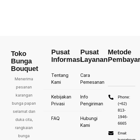
Pusat
Pusat
Metode
Toko
Informasi
Layanan
Pembaya
Bunga
Bouquet
Tentang
Cara
Menerima
Kami
Pemesanan
pesanan
karangan
Kebijakan
Info
Phone:
bunga papan
Privasi
Pengiriman
(+62)
813-
selamat dan
1946-
FAQ
Hubungi
duka cita,
6665
Kami
rangkaian
Email:
bunga
bungabouquet