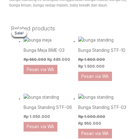
bunga krisan, bunga sedap malam, baby breath dan daun.
Original
Current
Original
Original
Current
Current
Related products
price
price
price
price
price
price
Sale!
Sale!
Sale!
Sale!
Sale!
Sale!
was:
is:
was:
was:
is:
is:
Rp 550.000.
Rp 485.000.
Rp 1.600.000.
Rp 1.000.000.
Rp 950.000.
Rp 1.500.000.
Bunga Meja BME-03
Bunga Standing STF-10
Rp
550.000
Rp
485.000
Rp
1.600.000
Rp
1.500.000
Pesan via WA
Pesan via WA
Bunga Standing STF-06
Bunga Standing STF-03
Rp
1.050.000
Rp
1.000.000
Rp
950.000
Pesan via WA
Pesan via WA