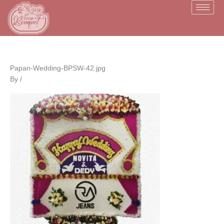
Skip
to
content
Papan-Wedding-BPSW-42.jpg
By
/