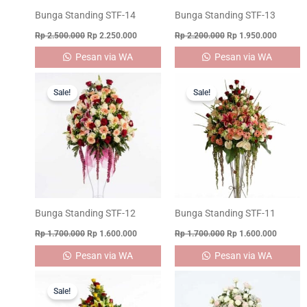
Bunga Standing STF-14
Bunga Standing STF-13
Rp
2.500.000
Rp
2.250.000
Rp
2.200.000
Rp
1.950.000
Pesan via WA
Pesan via WA
Original
Current
Original
Current
price
price
price
price
Sale!
Sale!
was:
is:
was:
is:
Rp 1.700.000.
Rp 1.600.000.
Rp 1.700.000.
Rp 1.60
Bunga Standing STF-12
Bunga Standing STF-11
Rp
1.700.000
Rp
1.600.000
Rp
1.700.000
Rp
1.600.000
Pesan via WA
Pesan via WA
Original
Current
price
price
Sale!
was:
is: