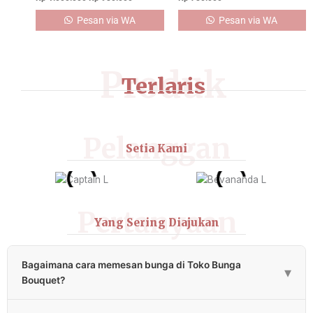
Pesan via WA
Pesan via WA
Produk
Terlaris
Pelanggan
Setia Kami
Pertanyaan
Yang Sering Diajukan
Bagaimana cara memesan bunga di Toko Bunga
▾
Bouquet?
Pemesanan bunga bisa melalui klik tombol “Pesan via WA”