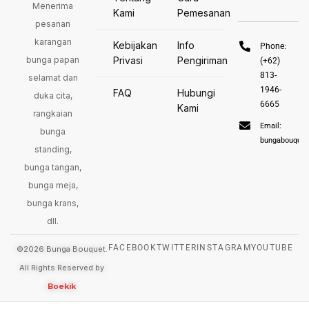
Menerima
Kami
Pemesanan
pesanan
karangan
Kebijakan
Info
Phone:
bunga papan
Privasi
Pengiriman
(+62)
813-
selamat dan
1946-
FAQ
Hubungi
duka cita,
6665
Kami
rangkaian
Email:
bunga
bungabouque
standing,
bunga tangan,
bunga meja,
bunga krans,
dll.
FACEBOOK
TWITTER
INSTAGRAM
YOUTUBE
©2026 Bunga Bouquet.
All Rights Reserved by
Boekik