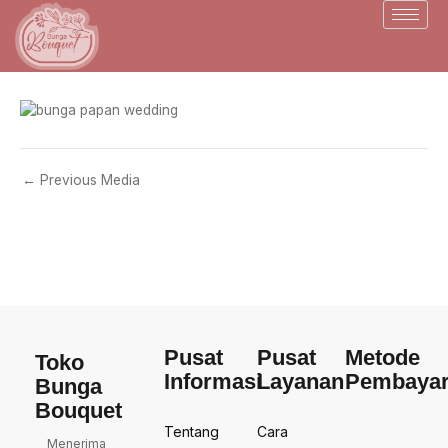
Skip
to
content
←
Previous Media
Pusat
Pusat
Metode
Toko
Informasi
Layanan
Pembaya
Bunga
Bouquet
Tentang
Cara
Menerima