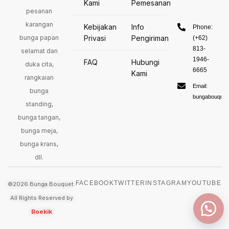
Kami
Pemesanan
pesanan
karangan
Kebijakan
Info
Phone:
bunga papan
Privasi
Pengiriman
(+62)
813-
selamat dan
1946-
FAQ
Hubungi
duka cita,
6665
Kami
rangkaian
Email:
bunga
bungabouquet
standing,
bunga tangan,
bunga meja,
bunga krans,
dll.
FACEBOOK
TWITTER
INSTAGRAM
YOUTUBE
©2026 Bunga Bouquet.
All Rights Reserved by
Boekik