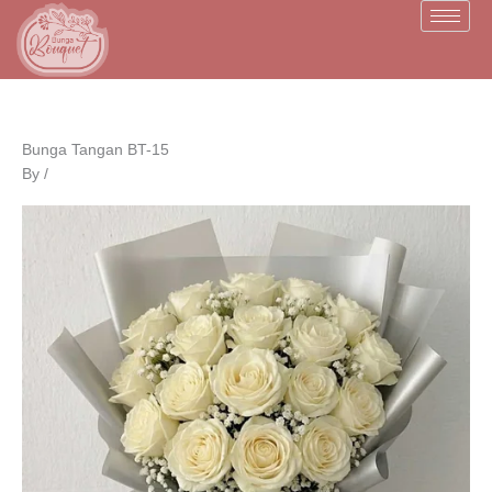
Skip
to
content
Bunga Tangan BT-15
By
/