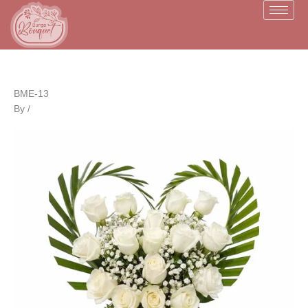
Skip
to
content
BME-13
By
/