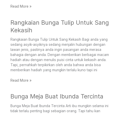
Read More »
Rangkaian Bunga Tulip Untuk Sang
Rangkaian
Bunga
Kekasih
Tulip
Untuk
Rangkaian Bunga Tulip Untuk Sang Kekasih Bagi anda yang
Sang
sedang asyik-asyiknya sedang menjalin hubungan dengan
Kekasih
lawan jenis, pastinya anda ingin pasangan anda merasa
bahagia dengan anda. Dengan memberikan berbagai macam
hadiah atau dengan menulis puisi cinta untuk kekasih anda.
Tapi, pernahkah terpikirkan oleh anda bahwa anda bisa
memberikan hadiah yang mungkin terlalu kuno tapi ini
Read More »
Bunga Meja Buat Ibunda Tercinta
Bunga
Meja
Buat
Bunga Meja Buat Ibunda Tercinta Arti ibu mungkin selama ini
Ibunda
tidak terlalu penting bagi sebagian orang. Tapi tahu kan