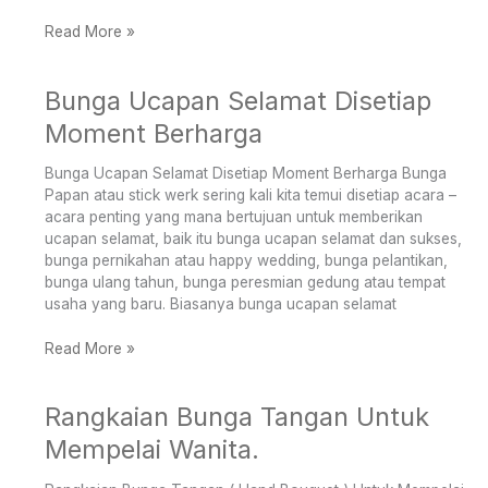
Read More »
Bunga Ucapan Selamat Disetiap
Bunga
Ucapan
Moment Berharga
Selamat
Disetiap
Bunga Ucapan Selamat Disetiap Moment Berharga Bunga
Moment
Papan atau stick werk sering kali kita temui disetiap acara –
Berharga
acara penting yang mana bertujuan untuk memberikan
ucapan selamat, baik itu bunga ucapan selamat dan sukses,
bunga pernikahan atau happy wedding, bunga pelantikan,
bunga ulang tahun, bunga peresmian gedung atau tempat
usaha yang baru. Biasanya bunga ucapan selamat
Read More »
Rangkaian Bunga Tangan Untuk
Rangkaian
Bunga
Mempelai Wanita.
Tangan
Untuk