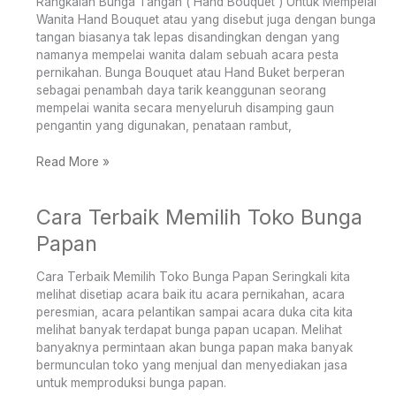
Rangkaian Bunga Tangan ( Hand Bouquet ) Untuk Mempelai
Mempelai
Wanita Hand Bouquet atau yang disebut juga dengan bunga
Wanita.
tangan biasanya tak lepas disandingkan dengan yang
namanya mempelai wanita dalam sebuah acara pesta
pernikahan. Bunga Bouquet atau Hand Buket berperan
sebagai penambah daya tarik keanggunan seorang
mempelai wanita secara menyeluruh disamping gaun
pengantin yang digunakan, penataan rambut,
Read More »
Cara Terbaik Memilih Toko Bunga
Cara
Terbaik
Papan
Memilih
Toko
Cara Terbaik Memilih Toko Bunga Papan Seringkali kita
Bunga
melihat disetiap acara baik itu acara pernikahan, acara
Papan
peresmian, acara pelantikan sampai acara duka cita kita
melihat banyak terdapat bunga papan ucapan. Melihat
banyaknya permintaan akan bunga papan maka banyak
bermunculan toko yang menjual dan menyediakan jasa
untuk memproduksi bunga papan.