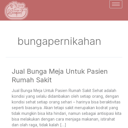
Skip
to
content
bungapernikahan
Jual Bunga Meja Untuk Pasien
Jual
Bunga
Rumah Sakit
Meja
Untuk
Jual Bunga Meja Untuk Pasien Rumah Sakit Sehat adalah
Pasien
kondisi yang selalu didambakan oleh setiap orang, dengan
Rumah
kondisi sehat setiap orang sehari – harinya bisa beraktivitas
Sakit
seperti biasanya. Akan tetapi sakit merupakan kodrat yang
tidak mungkin bisa kita hindari, namun sebagai antisipasi kita
bisa melakukan dengan cara menjaga makanan, istirahat
dan olah raga, tidak kalah […]