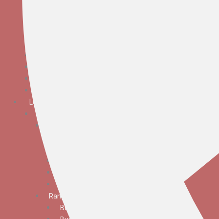
Bunga Meja Anggrek
Bunga Meja Elegan
Bunga Meja Mawar
Bunga Meja Standar
Bunga Tangan
Bunga Standing
Bunga Krans
Bunga Duka Cita
Lokasi
JABODETABEK
Bunga Papan
Bunga Papan Anniversary
Bunga Papan Congratulations
Bunga Papan Duka Cita
Bunga Papan Wedding
Bunga Papan Besar
Rangkaian Bunga
Bunga Standing