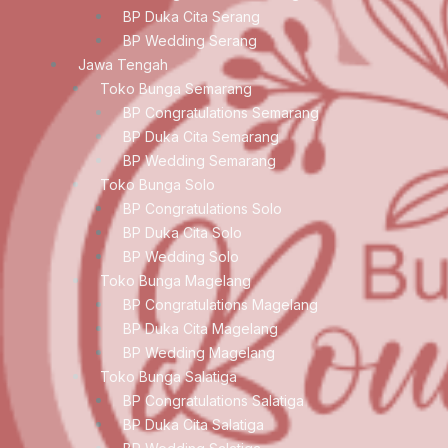
BP Duka Cita Serang
BP Wedding Serang
Jawa Tengah
Toko Bunga Semarang
BP Congratulations Semarang
BP Duka Cita Semarang
BP Wedding Semarang
Toko Bunga Solo
BP Congratulations Solo
BP Duka Cita Solo
BP Wedding Solo
Toko Bunga Magelang
BP Congratulations Magelang
BP Duka Cita Magelang
BP Wedding Magelang
Toko Bunga Salatiga
BP Congratulations Salatiga
BP Duka Cita Salatiga