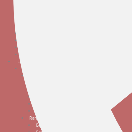
Bunga Meja Anggrek
Bunga Meja Elegan
Bunga Meja Mawar
Bunga Meja Standar
Bunga Tangan
Bunga Standing
Bunga Krans
Bunga Duka Cita
Lokasi
JABODETABEK
Bunga Papan
Bunga Papan Anniversary
Bunga Papan Congratulations
Bunga Papan Duka Cita
Bunga Papan Wedding
Bunga Papan Besar
Rangkaian Bunga
Bunga Standing