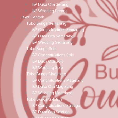
BP Duka Cita Serang
BP Wedding Serang
Jawa Tengah
Toko Bunga Semarang
BP Congratulations Semarang
BP Duka Cita Semarang
BP Wedding Semarang
Toko Bunga Solo
BP Congratulations Solo
BP Duka Cita Solo
BP Wedding Solo
Toko Bunga Magelang
BP Congratulations Magelang
BP Duka Cita Magelang
BP Wedding Magelang
Toko Bunga Salatiga
BP Congratulations Salatiga
BP Duka Cita Salatiga