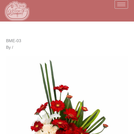
Skip
to
content
BME-03
By
/