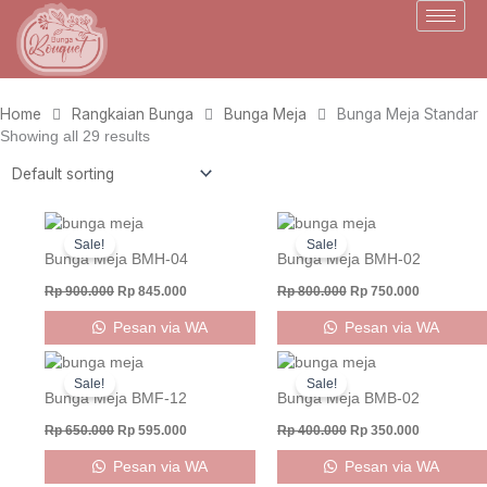
Skip
to
content
Home
Rangkaian Bunga
Bunga Meja
Bunga Meja Standar
Showing all 29 results
Original
Current
Original
Current
price
price
price
price
Sale!
Sale!
was:
is:
was:
is:
Bunga Meja BMH-04
Bunga Meja BMH-02
Rp 900.000.
Rp 845.000.
Rp 800.000.
Rp 750.000
Rp
900.000
Rp
845.000
Rp
800.000
Rp
750.000
Pesan via WA
Pesan via WA
Original
Current
Original
Current
price
price
price
price
Sale!
Sale!
was:
is:
was:
is:
Bunga Meja BMF-12
Bunga Meja BMB-02
Rp 650.000.
Rp 595.000.
Rp 400.000.
Rp 350.000
Rp
650.000
Rp
595.000
Rp
400.000
Rp
350.000
Pesan via WA
Pesan via WA