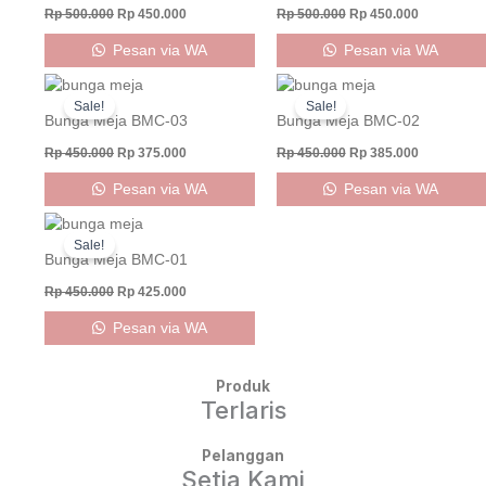
Rp
500.000
Rp
450.000
Rp
500.000
Rp
450.000
Pesan via WA
Pesan via WA
Original
Current
Original
Current
price
price
price
price
Sale!
Sale!
was:
is:
was:
is:
Bunga Meja BMC-03
Bunga Meja BMC-02
Rp 450.000.
Rp 375.000.
Rp 450.000.
Rp 385.000
Rp
450.000
Rp
375.000
Rp
450.000
Rp
385.000
Pesan via WA
Pesan via WA
Original
Current
price
price
Sale!
was:
is:
Bunga Meja BMC-01
Rp 450.000.
Rp 425.000.
Rp
450.000
Rp
425.000
Pesan via WA
Produk
Terlaris
Pelanggan
Setia Kami