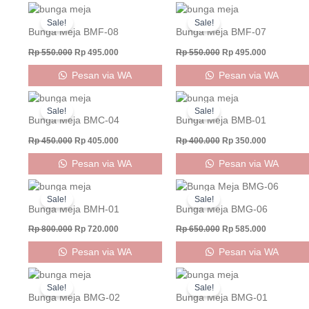
Original
Current
Original
Current
price
price
price
price
Sale!
Sale!
was:
is:
was:
is:
Bunga Meja BMF-08
Bunga Meja BMF-07
Rp 550.000.
Rp 495.000.
Rp 550.000.
Rp 495.000
Rp
550.000
Rp
495.000
Rp
550.000
Rp
495.000
Pesan via WA
Pesan via WA
Original
Current
Original
Current
price
price
price
price
Sale!
Sale!
was:
is:
was:
is:
Bunga Meja BMC-04
Bunga Meja BMB-01
Rp 450.000.
Rp 405.000.
Rp 400.000.
Rp 350.000
Rp
450.000
Rp
405.000
Rp
400.000
Rp
350.000
Pesan via WA
Pesan via WA
Original
Current
Original
Current
price
price
price
price
Sale!
Sale!
was:
is:
was:
is:
Bunga Meja BMH-01
Bunga Meja BMG-06
Rp 800.000.
Rp 720.000.
Rp 650.000.
Rp 585.000
Rp
800.000
Rp
720.000
Rp
650.000
Rp
585.000
Pesan via WA
Pesan via WA
Original
Current
Original
Current
price
price
price
price
Sale!
Sale!
was:
is:
was:
is:
Bunga Meja BMG-02
Bunga Meja BMG-01
Rp 650.000.
Rp 585.000.
Rp 650.000.
Rp 585.000