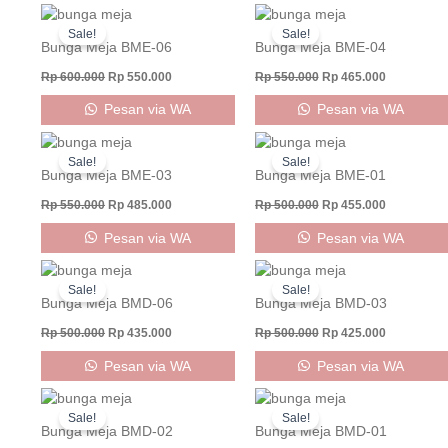
Original
Current
Original
Current
price
price
price
price
Sale!
Sale!
was:
is:
was:
is:
Bunga Meja BME-06
Bunga Meja BME-04
Rp 600.000.
Rp 550.000.
Rp 550.000.
Rp 465.000
Rp
600.000
Rp
550.000
Rp
550.000
Rp
465.000
Pesan via WA
Pesan via WA
Original
Current
Original
Current
price
price
price
price
Sale!
Sale!
was:
is:
was:
is:
Bunga Meja BME-03
Bunga Meja BME-01
Rp 550.000.
Rp 485.000.
Rp 500.000.
Rp 455.000
Rp
550.000
Rp
485.000
Rp
500.000
Rp
455.000
Pesan via WA
Pesan via WA
Original
Current
Original
Current
price
price
price
price
Sale!
Sale!
was:
is:
was:
is:
Bunga Meja BMD-06
Bunga Meja BMD-03
Rp 500.000.
Rp 435.000.
Rp 500.000.
Rp 425.000
Rp
500.000
Rp
435.000
Rp
500.000
Rp
425.000
Pesan via WA
Pesan via WA
Original
Current
Original
Current
price
price
price
price
Sale!
Sale!
was:
is:
was:
is:
Bunga Meja BMD-02
Bunga Meja BMD-01
Rp 500.000.
Rp 450.000.
Rp 500.000.
Rp 450.000