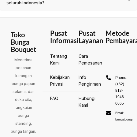
seluruh Indonesia?
Ya, kami melayani pemesanan hampir setiap Provinsi di
Indonesia melalui rekanan. Untuk konsep bunga menyesuaikan
masing-masing daerah.
Pusat
Pusat
Metode
Toko
Informasi
Layanan
Pembayar
Bunga
Bouquet
Tentang
Cara
Menerima
Kami
Pemesanan
pesanan
karangan
Kebijakan
Info
Phone:
bunga papan
Privasi
Pengiriman
(+62)
813-
selamat dan
1946-
FAQ
Hubungi
duka cita,
6665
Kami
rangkaian
Email:
bunga
bungabouquet
standing,
bunga tangan,