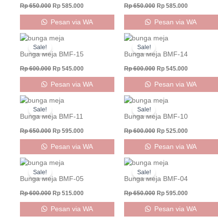
Rp
650.000
Rp
585.000
Rp
650.000
Rp
585.000
Pesan via WA
Pesan via WA
Original
Current
Original
Current
price
price
price
price
Sale!
Sale!
was:
is:
was:
is:
Bunga Meja BMF-15
Bunga Meja BMF-14
Rp 600.000.
Rp 545.000.
Rp 600.000.
Rp 545.000
Rp
600.000
Rp
545.000
Rp
600.000
Rp
545.000
Pesan via WA
Pesan via WA
Original
Current
Original
Current
price
price
price
price
Sale!
Sale!
was:
is:
was:
is:
Bunga Meja BMF-11
Bunga Meja BMF-10
Rp 650.000.
Rp 595.000.
Rp 600.000.
Rp 525.000
Rp
650.000
Rp
595.000
Rp
600.000
Rp
525.000
Pesan via WA
Pesan via WA
Original
Current
Original
Current
price
price
price
price
Sale!
Sale!
was:
is:
was:
is:
Bunga Meja BMF-05
Bunga Meja BMF-04
Rp 600.000.
Rp 515.000.
Rp 650.000.
Rp 595.000
Rp
600.000
Rp
515.000
Rp
650.000
Rp
595.000
Pesan via WA
Pesan via WA