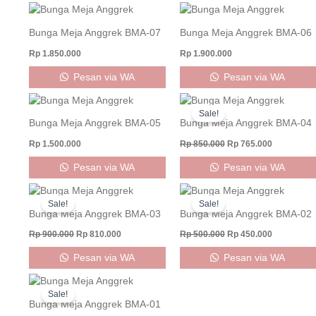
Bunga Meja Anggrek BMA-07
Bunga Meja Anggrek BMA-06
Rp
1.850.000
Rp
1.900.000
Pesan via WA
Pesan via WA
Original
Current
price
price
Sale!
was:
is:
Bunga Meja Anggrek BMA-05
Bunga Meja Anggrek BMA-04
Rp 850.000.
Rp 765.000
Rp
1.500.000
Rp
850.000
Rp
765.000
Pesan via WA
Pesan via WA
Original
Current
Original
Current
price
price
price
price
Sale!
Sale!
was:
is:
was:
is:
Bunga Meja Anggrek BMA-03
Bunga Meja Anggrek BMA-02
Rp 900.000.
Rp 810.000.
Rp 500.000.
Rp 450.000
Rp
900.000
Rp
810.000
Rp
500.000
Rp
450.000
Pesan via WA
Pesan via WA
Original
Current
price
price
Sale!
was:
is:
Bunga Meja Anggrek BMA-01
Rp 525.000.
Rp 472.500.