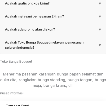
▾
Apakah gratis ongkos kirim?
untuk rangkaian bunga 1-3 jam. Estimasi bisa melebihi apabila
bunga lebih besar dan banyaknya bunga.
Sebagian besar kami gratiskan untuk biaya pengiriman. Untuk
▾
Apakah melayani pemesanan 24 jam?
daerah yang kena ongkos kirim akan kami informasikan pada
saat pemesanan.
Ya, kami melayani pemesanan 24 jam setiap hari.
▾
Apakah ada promo atau diskon?
Ada, kami memberikan promo atau diskon berkala dan diskon
Apakah Toko Bunga Bouquet melayani pemesanan
untuk pembelian jumlah tertentu.
▾
seluruh Indonesia?
Ya, kami melayani pemesanan hampir setiap Provinsi di
Indonesia melalui rekanan. Untuk konsep bunga menyesuaikan
Toko Bunga Bouquet
masing-masing daerah.
Menerima pesanan karangan bunga papan selamat dan
duka cita, rangkaian bunga standing, bunga tangan, bunga
meja, bunga krans, dll.
Pusat Informasi
Tentang Kami