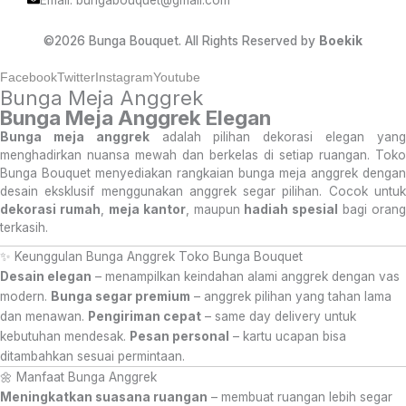
©2026 Bunga Bouquet. All Rights Reserved by
Boekik
Facebook
Twitter
Instagram
Youtube
Bunga Meja Anggrek
Bunga Meja Anggrek Elegan
Bunga meja anggrek
adalah pilihan dekorasi elegan yan
menghadirkan nuansa mewah dan berkelas di setiap ruangan. Toko
Bunga Bouquet menyediakan rangkaian bunga meja anggrek dengan
desain eksklusif menggunakan anggrek segar pilihan. Cocok untuk
dekorasi rumah
,
meja kantor
, maupun
hadiah spesial
bagi orang
terkasih.
✨ Keunggulan Bunga Anggrek Toko Bunga Bouquet
Desain elegan
– menampilkan keindahan alami anggrek dengan vas
modern.
Bunga segar premium
– anggrek pilihan yang tahan lama
dan menawan.
Pengiriman cepat
– same day delivery untuk
kebutuhan mendesak.
Pesan personal
– kartu ucapan bisa
ditambahkan sesuai permintaan.
🌼 Manfaat Bunga Anggrek
Meningkatkan suasana ruangan
– membuat ruangan lebih segar