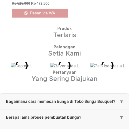
Rp
525.000
Rp
472.500
Pesan via WA
Produk
Terlaris
Pelanggan
Setia Kami
Pertanyaan
Yang Sering Diajukan
▾
Bagaimana cara memesan bunga di Toko Bunga Bouquet?
Pemesanan bunga bisa melalui klik tombol “Pesan via WA” atau
▾
Berapa lama proses pembuatan bunga?
bisa menghubungi CS kami melalui ikon “Chat WhatsApp”.
Proses pembuatan karangan bunga papan standar 3-4 jam,