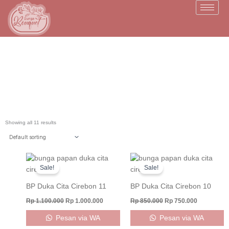
Skip
to
content
BP Duka Cita Cirebon
Showing all 11 results
Original
Current
Original
Current
price
price
price
price
Sale!
Sale!
was:
is:
was:
is:
Rp 1.100.000.
Rp 1.000.000.
Rp 850.000.
Rp 750.000
BP Duka Cita Cirebon 11
BP Duka Cita Cirebon 10
Rp
1.100.000
Rp
1.000.000
Rp
850.000
Rp
750.000
Pesan via WA
Pesan via WA