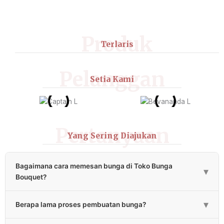
Produk
Terlaris
Pelanggan
Setia Kami
Pertanyaan
Yang Sering Diajukan
Bagaimana cara memesan bunga di Toko Bunga
▾
Bouquet?
Pemesanan bunga bisa melalui klik tombol “Pesan via WA”
▾
Berapa lama proses pembuatan bunga?
atau bisa menghubungi CS kami melalui ikon “Chat
WhatsApp”.
Proses pembuatan karangan bunga papan standar 3-4 jam,