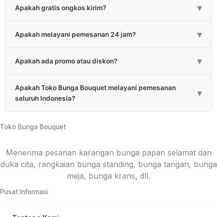
▾
Apakah gratis ongkos kirim?
untuk rangkaian bunga 1-3 jam. Estimasi bisa melebihi
apabila bunga lebih besar dan banyaknya bunga.
Sebagian besar kami gratiskan untuk biaya pengiriman.
▾
Apakah melayani pemesanan 24 jam?
Untuk daerah yang kena ongkos kirim akan kami
informasikan pada saat pemesanan.
Ya, kami melayani pemesanan 24 jam setiap hari.
▾
Apakah ada promo atau diskon?
Ada, kami memberikan promo atau diskon berkala dan
Apakah Toko Bunga Bouquet melayani pemesanan
diskon untuk pembelian jumlah tertentu.
▾
seluruh Indonesia?
Ya, kami melayani pemesanan hampir setiap Provinsi di
Indonesia melalui rekanan. Untuk konsep bunga
Toko Bunga Bouquet
menyesuaikan masing-masing daerah.
Menerima pesanan karangan bunga papan selamat dan
duka cita, rangkaian bunga standing, bunga tangan, bunga
meja, bunga krans, dll.
Pusat Informasi