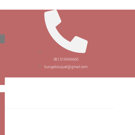
081319466665
bungabouquet@gmail.com