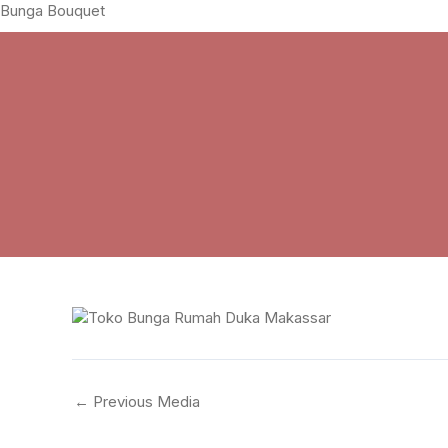
Skip
Bunga Bouquet
to
content
←
Previous Media