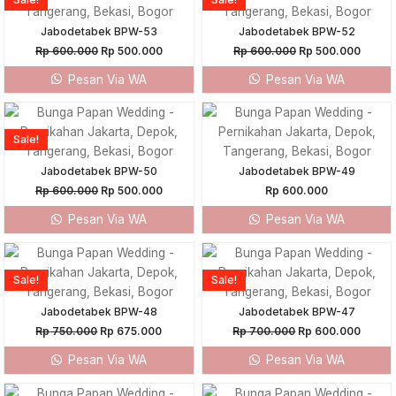
Rp 600.000.
Rp 500.000.
Rp 600.000.
Rp 500
Jabodetabek BPW-53
Jabodetabek BPW-52
Rp
600.000
Rp
500.000
Rp
600.000
Rp
500.000
Pesan Via WA
Pesan Via WA
Original
Current
price
price
was:
is:
Sale!
Rp 600.000.
Rp 500.000.
Jabodetabek BPW-50
Jabodetabek BPW-49
Rp
600.000
Rp
500.000
Rp
600.000
Pesan Via WA
Pesan Via WA
Original
Current
Original
Curren
price
price
price
price
was:
is:
was:
is:
Sale!
Sale!
Rp 750.000.
Rp 675.000.
Rp 700.000.
Rp 60
Jabodetabek BPW-48
Jabodetabek BPW-47
Rp
750.000
Rp
675.000
Rp
700.000
Rp
600.000
Pesan Via WA
Pesan Via WA
Original
Current
Original
Curr