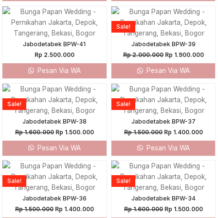
Original
Curr
price
pric
was:
is:
Sale!
Rp 2.000.000.
Rp 1
Jabodetabek BPW-41
Jabodetabek BPW-39
Rp
2.500.000
Rp
2.000.000
Rp
1.900.000
Pesan Via WA
Pesan Via WA
Original
Current
Original
Curr
price
price
price
price
was:
is:
was:
is:
Sale!
Sale!
Rp 1.600.000.
Rp 1.500.000.
Rp 1.500.000.
Rp 1
Jabodetabek BPW-38
Jabodetabek BPW-37
Rp
1.600.000
Rp
1.500.000
Rp
1.500.000
Rp
1.400.000
Pesan Via WA
Pesan Via WA
Original
Current
Original
Curr
price
price
price
price
was:
is:
was:
is:
Sale!
Sale!
Rp 1.500.000.
Rp 1.400.000.
Rp 1.600.000.
Rp 1.
Jabodetabek BPW-36
Jabodetabek BPW-34
Rp
1.500.000
Rp
1.400.000
Rp
1.600.000
Rp
1.500.000