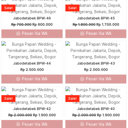
price
price
price
price
was:
is:
was:
is:
Sale!
Sale!
Rp 700.000.
Rp 600.000.
Rp 1.800.000.
Rp 1
Jabodetabek BPW-46
Jabodetabek BPW-45
Rp
700.000
Rp
600.000
Rp
1.800.000
Rp
1.700.000
Pesan Via WA
Pesan Via WA
Jabodetabek BPW-44
Jabodetabek BPW-43
Rp
2.500.000
Rp
2.000.000
Pesan Via WA
Pesan Via WA
Original
Current
Original
Curr
price
price
price
pric
was:
is:
was:
is:
Sale!
Sale!
Rp 2.000.000.
Rp 1.900.000.
Rp 2.000.000.
Rp 1
Jabodetabek BPW-42
Jabodetabek BPW-40
Rp
2.000.000
Rp
1.900.000
Rp
2.000.000
Rp
1.900.000
Pesan Via WA
Pesan Via WA