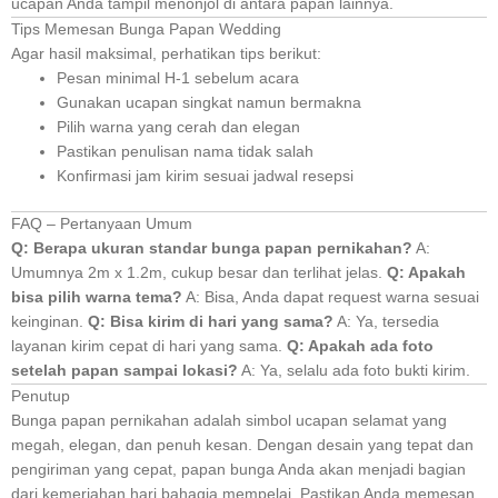
ucapan Anda tampil menonjol di antara papan lainnya.
Tips Memesan Bunga Papan Wedding
Agar hasil maksimal, perhatikan tips berikut:
Pesan minimal H-1 sebelum acara
Gunakan ucapan singkat namun bermakna
Pilih warna yang cerah dan elegan
Pastikan penulisan nama tidak salah
Konfirmasi jam kirim sesuai jadwal resepsi
FAQ – Pertanyaan Umum
Q: Berapa ukuran standar bunga papan pernikahan?
A:
Umumnya 2m x 1.2m, cukup besar dan terlihat jelas.
Q: Apakah
bisa pilih warna tema?
A: Bisa, Anda dapat request warna sesuai
keinginan.
Q: Bisa kirim di hari yang sama?
A: Ya, tersedia
layanan kirim cepat di hari yang sama.
Q: Apakah ada foto
setelah papan sampai lokasi?
A: Ya, selalu ada foto bukti kirim.
Penutup
Bunga papan pernikahan adalah simbol ucapan selamat yang
megah, elegan, dan penuh kesan. Dengan desain yang tepat dan
pengiriman yang cepat, papan bunga Anda akan menjadi bagian
dari kemeriahan hari bahagia mempelai. Pastikan Anda memesan