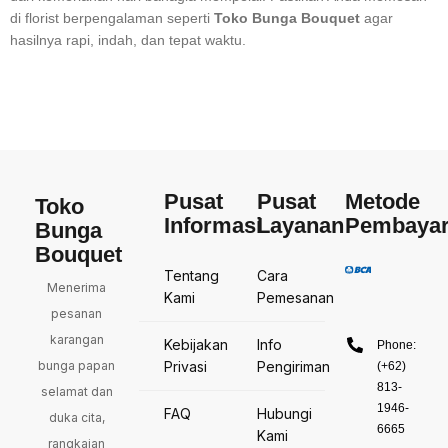
di florist berpengalaman seperti
Toko Bunga Bouquet
agar
hasilnya rapi, indah, dan tepat waktu.
Pusat
Pusat
Metode
Toko
Informasi
Layanan
Pembaya
Bunga
Bouquet
Tentang
Cara
Menerima
Kami
Pemesanan
pesanan
karangan
Kebijakan
Info
Phone:
bunga papan
Privasi
Pengiriman
(+62)
813-
selamat dan
1946-
FAQ
Hubungi
duka cita,
6665
Kami
rangkaian