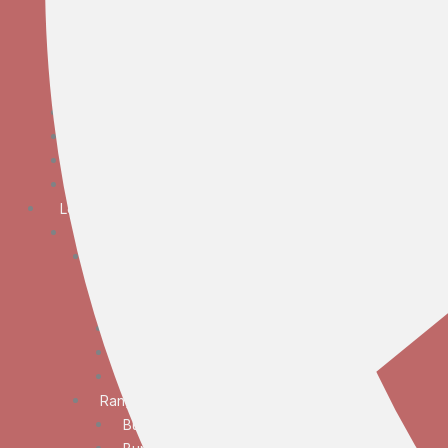
Bunga Meja Anggrek
Bunga Meja Elegan
Bunga Meja Mawar
Bunga Meja Standar
Bunga Tangan
Bunga Standing
Bunga Krans
Bunga Duka Cita
Lokasi
JABODETABEK
Bunga Papan
Bunga Papan Anniversary
Bunga Papan Congratulations
Bunga Papan Duka Cita
Bunga Papan Wedding
Bunga Papan Besar
Rangkaian Bunga
Bunga Standing