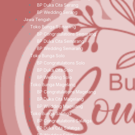
BP Duka Cita Serang
BP Wedding Serang
Jawa Tengah
Toko Bunga Semarang
BP Congratulations Semarang
BP Duka Cita Semarang
BP Wedding Semarang
Toko Bunga Solo
BP Congratulations Solo
BP Duka Cita Solo
BP Wedding Solo
Toko Bunga Magelang
BP Congratulations Magelang
BP Duka Cita Magelang
BP Wedding Magelang
Toko Bunga Salatiga
BP Congratulations Salatiga
BP Duka Cita Salatiga