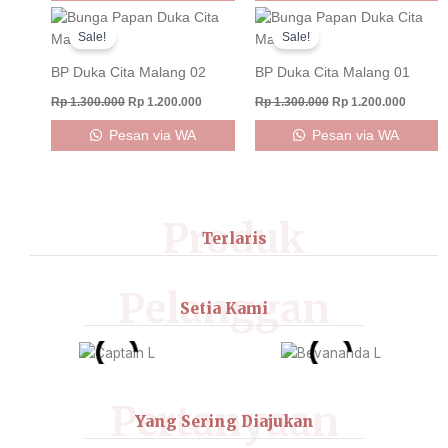
Original
Current
Original
Curren
price
price
price
price
Sale!
Sale!
was:
is:
was:
is:
Rp 1.300.000.
Rp 1.200.000.
Rp 1.300.000.
Rp 1.20
BP Duka Cita Malang 02
BP Duka Cita Malang 01
Rp
1.300.000
Rp
1.200.000
Rp
1.300.000
Rp
1.200.000
Pesan via WA
Pesan via WA
Produk
Terlaris
Pelanggan
Setia Kami
Pertanyaan
Yang Sering Diajukan