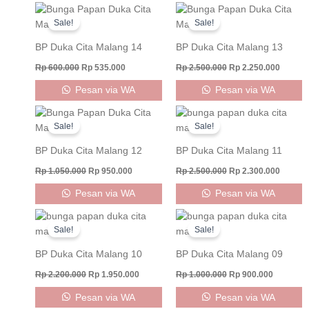
Original
Current
Original
Curren
price
price
price
price
Sale!
Sale!
was:
is:
was:
is:
Rp 600.000.
Rp 535.000.
Rp 2.500.000.
Rp 2.25
BP Duka Cita Malang 14
BP Duka Cita Malang 13
Rp
600.000
Rp
535.000
Rp
2.500.000
Rp
2.250.000
Pesan via WA
Pesan via WA
Original
Current
Original
Curren
price
price
price
price
Sale!
Sale!
was:
is:
was:
is:
Rp 1.050.000.
Rp 950.000.
Rp 2.500.000.
Rp 2.30
BP Duka Cita Malang 12
BP Duka Cita Malang 11
Rp
1.050.000
Rp
950.000
Rp
2.500.000
Rp
2.300.000
Pesan via WA
Pesan via WA
Original
Current
Original
Current
price
price
price
price
Sale!
Sale!
was:
is:
was:
is:
Rp 2.200.000.
Rp 1.950.000.
Rp 1.000.000.
Rp 900.0
BP Duka Cita Malang 10
BP Duka Cita Malang 09
Rp
2.200.000
Rp
1.950.000
Rp
1.000.000
Rp
900.000
Pesan via WA
Pesan via WA