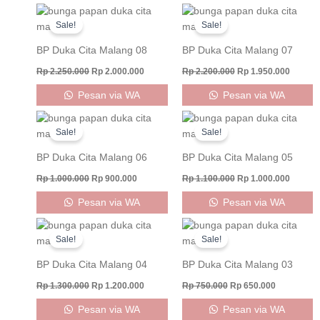
Original
Current
Original
Curren
price
price
price
price
Sale!
Sale!
was:
is:
was:
is:
Rp 2.250.000.
Rp 2.000.000.
Rp 2.200.000.
Rp 1.95
BP Duka Cita Malang 08
BP Duka Cita Malang 07
Rp
2.250.000
Rp
2.000.000
Rp
2.200.000
Rp
1.950.000
Pesan via WA
Pesan via WA
Original
Current
Original
Curren
price
price
price
price
Sale!
Sale!
was:
is:
was:
is:
Rp 1.000.000.
Rp 900.000.
Rp 1.100.000.
Rp 1.00
BP Duka Cita Malang 06
BP Duka Cita Malang 05
Rp
1.000.000
Rp
900.000
Rp
1.100.000
Rp
1.000.000
Pesan via WA
Pesan via WA
Original
Current
Original
Current
price
price
price
price
Sale!
Sale!
was:
is:
was:
is:
Rp 1.300.000.
Rp 1.200.000.
Rp 750.000.
Rp 650.000
BP Duka Cita Malang 04
BP Duka Cita Malang 03
Rp
1.300.000
Rp
1.200.000
Rp
750.000
Rp
650.000
Pesan via WA
Pesan via WA