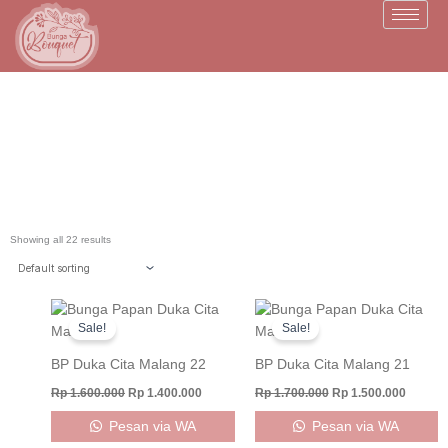
Skip
to
content
BP Duka Cita Malang
Showing all 22 results
Original
Current
Original
Curren
price
price
price
price
Sale!
Sale!
was:
is:
was:
is:
Rp 1.600.000.
Rp 1.400.000.
Rp 1.700.000.
Rp 1.50
BP Duka Cita Malang 22
BP Duka Cita Malang 21
Rp
1.600.000
Rp
1.400.000
Rp
1.700.000
Rp
1.500.000
Pesan via WA
Pesan via WA