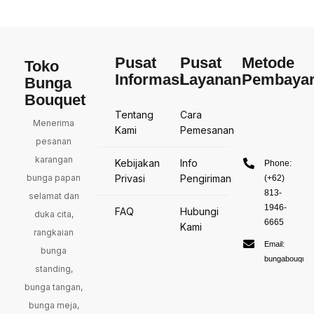
Pusat
Pusat
Metode
Toko
Informasi
Layanan
Pembaya
Bunga
Bouquet
Tentang
Cara
Menerima
Kami
Pemesanan
pesanan
karangan
Kebijakan
Info
Phone:
bunga papan
Privasi
Pengiriman
(+62)
813-
selamat dan
1946-
FAQ
Hubungi
duka cita,
6665
Kami
rangkaian
Email:
bunga
bungabouquet
standing,
bunga tangan,
bunga meja,