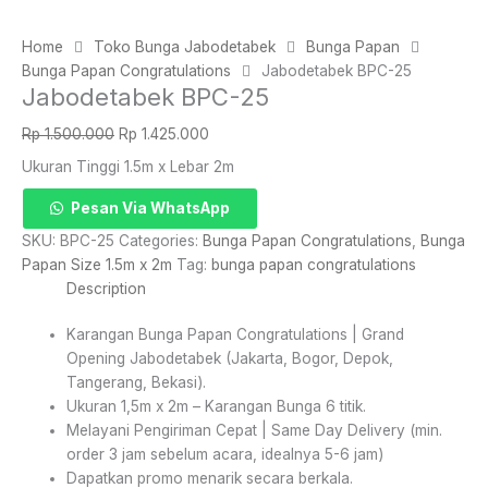
Home
Toko Bunga Jabodetabek
Bunga Papan
Bunga Papan Congratulations
Jabodetabek BPC-25
Jabodetabek BPC-25
Original
Current
Rp
1.500.000
Rp
1.425.000
price
price
Ukuran Tinggi 1.5m x Lebar 2m
was:
is:
Rp 1.500.000.
Rp 1.425.000.
Jabodetabek
Pesan Via WhatsApp
BPC-
SKU:
BPC-25
Categories:
Bunga Papan Congratulations
,
Bunga
25
Papan Size 1.5m x 2m
Tag:
bunga papan congratulations
quantity
Description
Karangan Bunga Papan Congratulations | Grand
Opening Jabodetabek (Jakarta, Bogor, Depok,
Tangerang, Bekasi).
Ukuran 1,5m x 2m – Karangan Bunga 6 titik.
Melayani Pengiriman Cepat | Same Day Delivery (min.
order 3 jam sebelum acara, idealnya 5-6 jam)
Dapatkan promo menarik secara berkala.