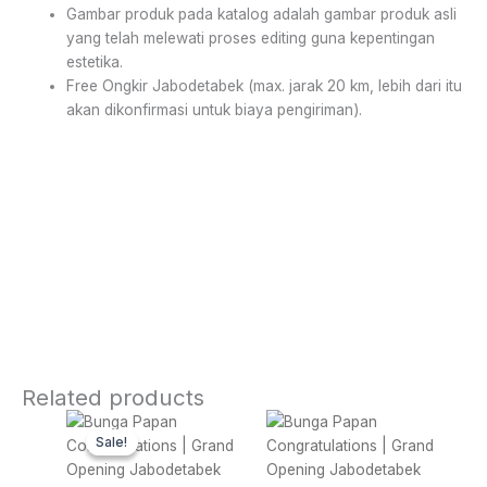
Gambar produk pada katalog adalah gambar produk asli
yang telah melewati proses editing guna kepentingan
estetika.
Free Ongkir Jabodetabek (max. jarak 20 km, lebih dari itu
akan dikonfirmasi untuk biaya pengiriman).
Related products
Original
Current
price
price
Sale!
Sale!
was:
is:
Rp 1.500.000.
Rp 1.425.000.