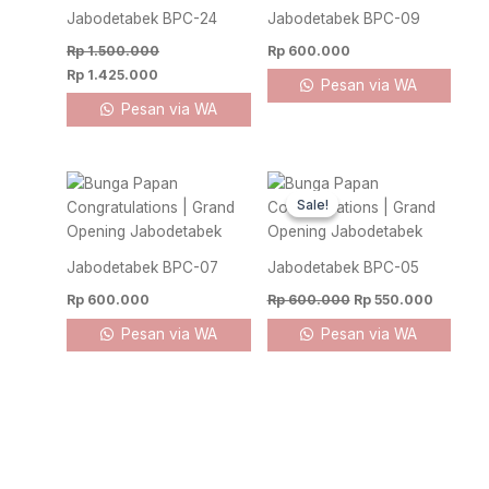
Jabodetabek BPC-24
Jabodetabek BPC-09
Rp
1.500.000
Rp
600.000
Rp
1.425.000
Pesan via WA
Pesan via WA
Original
Current
price
price
Sale!
Sale!
was:
is:
Rp 600.000.
Rp 550.
Jabodetabek BPC-07
Jabodetabek BPC-05
Rp
600.000
Rp
600.000
Rp
550.000
Pesan via WA
Pesan via WA