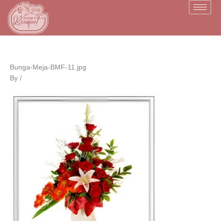
Skip
to
content
Bunga-Meja-BMF-11.jpg
By
/